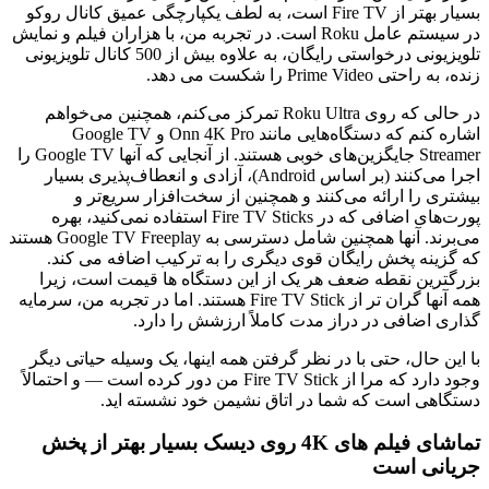
بسیار بهتر از Fire TV است، به لطف یکپارچگی عمیق
کانال روکو
در سیستم عامل Roku است. در تجربه من، با هزاران فیلم و نمایش
تلویزیونی درخواستی رایگان، به علاوه بیش از 500 کانال تلویزیونی
زنده، به راحتی Prime Video را شکست می دهد.
در حالی که روی Roku Ultra تمرکز می‌کنم، همچنین می‌خواهم
اشاره کنم که دستگاه‌هایی مانند Onn 4K Pro و Google TV
Streamer جایگزین‌های خوبی هستند. از آنجایی که آنها Google TV را
اجرا می‌کنند (بر اساس Android)، آزادی و انعطاف‌پذیری بسیار
بیشتری را ارائه می‌کنند و همچنین از سخت‌افزار سریع‌تر و
پورت‌های اضافی که در Fire TV Sticks استفاده نمی‌کنید، بهره
می‌برند. آنها همچنین شامل دسترسی به Google TV Freeplay هستند
که گزینه پخش رایگان قوی دیگری را به ترکیب اضافه می کند.
بزرگترین نقطه ضعف هر یک از این دستگاه ها قیمت است، زیرا
همه آنها گران تر از Fire TV Stick هستند. اما در تجربه من، سرمایه
گذاری اضافی در دراز مدت کاملاً ارزشش را دارد.
با این حال، حتی با در نظر گرفتن همه اینها، یک وسیله حیاتی دیگر
وجود دارد که مرا از Fire TV Stick من دور کرده است — و احتمالاً
دستگاهی است که شما در اتاق نشیمن خود نشسته اید.
تماشای فیلم های 4K روی دیسک بسیار بهتر از پخش
جریانی است