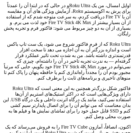
اوایل امسال، من یک
Roku Ultra
و در حالی که در ابتدا آن را عمدتاً
برای پرش به اکوسیستم Roku، آزمایش ویژگی های آن و مقایسه
آن با Fire TV دریافت کردم، به سرعت متوجه شدم که از استفاده
از آن بسیار بیشتر از Fire TV Stick 4K Max خود لذت می برم. و
بسیاری از آن به دو چیز مربوط می شود: فاکتور فرم و تجربه پخش
رایگان.
Roku Ultra که از فرم فاکتور شروع می شود، یک ست تاپ باکس
است و اندازه بزرگتر آن به آن اجازه می دهد تا سخت افزار
قدرتمندتری داشته باشد. من به شدت تحت تاثیر عملکرد قرار
گرفته‌ام — به ندرت تجربه تاخیر در آن را داشته‌ام، چیزی که
نمی‌توانم در مورد Fire TV Stick 4K Max خود بگویم، جایی که مرتباً
مجبور بودم آن را مجدداً راه‌اندازی کنم یا حافظه پنهان را پاک کنم تا
منوهای تاخیری و برنامه‌های ثابت را برطرف کنم.
فاکتور شکل بزرگ‌تر همچنین به این معنی است که Roku Ultra
دارای ویژگی‌هایی است که در اکثر استیک‌های استریم از آن‌ها
استفاده نمی‌کنید، مانند یک درگاه اترنت داخلی و یک درگاه USB. این
بدان معناست که می توانم آن را برای اتصال پایدارتر سیم کشی
کنم و SSD قابل حمل خود را برای تماشای نمایش ها و فیلم ها به
صورت محلی وصل کنم.
اکنون، انصافاً، آمازون Fire TV Cube را به فروش می‌رساند که یک
جعبه پخش جریانی است که شبیه Roku Ultra است. اما نزدیک به