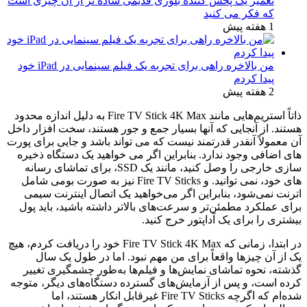
تعمیر یک پخش کننده بلوری قدیمی ساده تر از آن چیزی است
که فکر می کنید
1 هفته پیش
من بالاخره راهی برای تجربه یک فیلم سینمایی در iPad خود
پیدا کردم
2 هفته پیش
ذاتاً استریم‌هایی مانند Fire TV Stick 4K Max به دلیل اندازه محدود
هستند. از آنجایی که آنها بسیار جمع و جور هستند، سخت افزار داخل
آن معمولاً آنقدر قدرتمند نیست که می تواند باشد و جایی برای پورت
های اضافی وجود ندارد. بنابراین اگر می خواهید یک دستگاه ذخیره
سازی خارجی را وصل کنید، مانند
یک SSD
، برای تماشای رسانه
های خود، نمی توانید. و Fire TV Sticks نیز به صورت بومی شامل
اترنت نمی‌شود، بنابراین اگر می‌خواهید یک اتصال اینترنت سیمی
برای عملکرد مطمئن‌تر و سرعت‌های بالاتر داشته باشید، باید پول
بیشتری را برای یک آداپتور خرج کنید.
در ابتدا، زمانی که Fire TV Stick 4K Max خود را دریافت کردم، هیچ
یک از آن چیزها واقعاً برای من مهم نبود. اما در طول یک سال
گذشته، نحوه تماشای نمایش‌ها و فیلم‌ها به‌طور چشمگیری تغییر
کرده است، و پس از آزمایش‌های گسترده دستگاه‌های دیگر، متوجه
شده‌ام که اگرچه Fire TV Sticks غیرقابل انکار هستند، اما