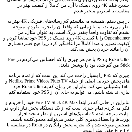
چندین فیلم 4K روی دیسک با آن، من کاملاً از کیفیت بهتر در
مقایسه با استریم متحیر شدم.
در پس ذهنم، همیشه می‌دانستم که رسانه‌های فیزیکی 4K بهتر به
نظر می‌رسند، اما تا زمانی که واقعاً آن را تجربه نکردم، متوجه
نشدم که تفاوت واقعاً چقدر بزرگ است. به عنوان مثال، من
Oppenheimer را با کیفیت 4K روی دیسک در PS5 خود تماشا کردم و
کیفیت تصویر و صدا کاملاً مرا غافلگیر کرد زیرا هیچ فشرده‌سازی
آن را مانند جریان پخش نمی‌کند.
Roku Ultra و PS5 با هم هر چیزی را که احساس می‌کردم در Fire
Stick من گم شده بود را پوشش دادند.
چیزی که PS5 را بسیار راحت می کند این است که از تمام برنامه
های پخش جریانی اصلی از جمله Netflix، Prime Video، Pluto TV و
Tubi پشتیبانی می کند. بنابراین هر زمان که به Roku Ultra خود
نیازی نداشته باشم، می توانم به جای آن از PS5 خود استفاده کنم.
بنابراین در حالی که در ابتدا Fire TV Stick 4K Max خود را خریدم و
فکر می‌کردم تمام چیزی است که از یک دستگاه پخش نیاز دارم، در
نهایت متوجه شدم که استیک‌های استریم از نظر سخت‌افزار،
پورت‌ها و انعطاف‌پذیری کلی چقدر می‌توانند محدودکننده باشند.
همچنین متوجه شدم که تجربه پخش رایگان در Roku در مقایسه با
Fire TV چقدر بهتر است.