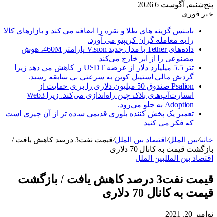
پنج‌شنبه, آگوست 6 2026
خبر فوری
بایننس گزینه های طلا و نقره را اضافه می کند و بازارهای کالا
را به معامله گران کریپتو می آورد.
داده‌های Tether با مدل جدید Vision پارامتر 460M، هوش
مصنوعی را از ابر خارج می‌کند
تتر 5.5 میلیارد دلار از عرضه USDT را کاهش می دهد زیرا
گردش مالی استیبل کوین به سرعتی بی سابقه رسید.
Psalion صندوق 50 میلیون دلاری را برای حمایت از
استارت‌آپ‌های بلاک چین راه‌اندازی می‌کند، زیرا Web3
Adoption به جلو می‌رود.
تعمیر یک پخش کننده بلوری قدیمی ساده تر از آن چیزی است
که فکر می کنید
خانه
/
بین الملل
/
اقتصاد بین الملل
/
قیمت نفت3 درصد کاهش یافت /
بازگشت قیمت به کانال 70 دلاری
اقتصاد بین الملل
بین الملل
قیمت نفت3 درصد کاهش یافت / بازگشت
قیمت به کانال 70 دلاری
نوامبر 20, 2021