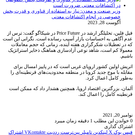
وزیر صنعت و معدن: نیاز به استفاده از فناوری و قدرت بخش
خصوصی در انجام اکتشافات معدنی
آگوست 28, 2023
فیل فلین، تحلیلگر ارشد در Price Future در شیکاگو گفت: ترس از
عدم آگاهی به احساسات بازار آسیب رسانده است. نگرانی این است
که در تعطیلات شکرگزاری هفته آینده، زمانی که حجم معاملات
معمولا کم است، شاهد نوعی آزادسازی هماهنگ ذخایر استراتژیک
باشیم.
اتریش اولین کشور اروپای غربی است که در پاییز امسال برای
مقابله با موج جدید کرونا در منطقه محدودیت‌های قرنطینه‌ای را
به‌طور کامل اعمال کرد.
آلمان، بزرگترین اقتصاد اروپا، همچنین هشدار داد که ممکن است
قرنطینه کامل را اعمال کند.
نوامبر 20, 2021
0
خواندن این مطلب 1 دقیقه زمان میبرد
اشتراک گذاری
فیس بوک
X
لینکدین
‫تامبلر
‫پین‌ترست
‫رددیت
‫VKontakte
اشتراک