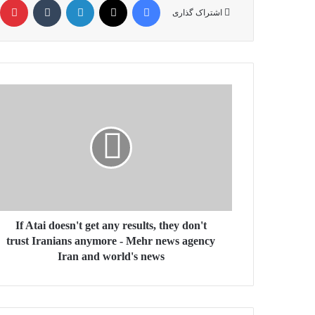
اشتراک گذاری
If
Atai
doesn't
get
any
results,
they
don't
trust
Iranians
If Atai doesn't get any results, they don't
anymore
trust Iranians anymore - Mehr news agency
-
Iran and world's news
Mehr
news
agency
Iran