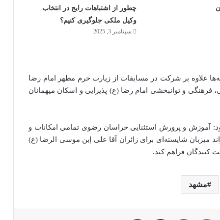
ن
چطور از اشتباهات رایج در انتخاب
وکیل ملکی جلوگیری کنیم؟
سپتامبر 3, 2025
‌ها علاوه بر شرکت در مسابقات از زیارت حرم مطهر امام رضا
 فرهنگی و توانبخشی امام رضا (ع) پذیرایی و اسکان میهمانان
: آموزش و پرورش استثنایی خراسان رضوی تمامی امکانات و
ند میزبان شایسته‌ای برای زائران آقا علی إبن موسى الرضا (ع)
 کنندگان فراهم کند.
مشهد
پین‌ترست
‫رددیت
‫VKontakte
اشتراک گذاری از طریق ایمیل
چاپ