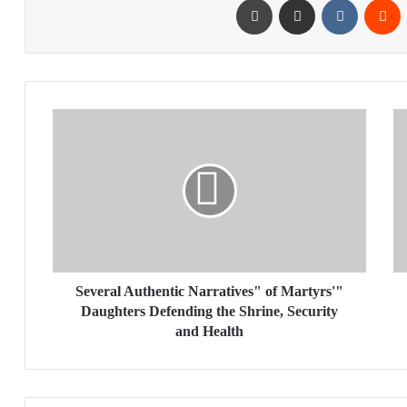
"Several
Authentic
Narratives"
of
Martyrs'
Daughters
Defending
the
Shrine,
Security
"Several Authentic Narratives" of Martyrs'
and
Daughters Defending the Shrine, Security
Health
and Health