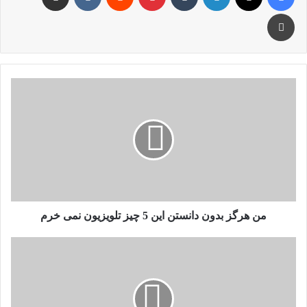
چاپ
من
هرگز
بدون
دانستن
این
5
چیز
تلویزیون
نمی
خرم
من هرگز بدون دانستن این 5 چیز تلویزیون نمی خرم
بانک
غنا
از
مقررات
پیشنهادی