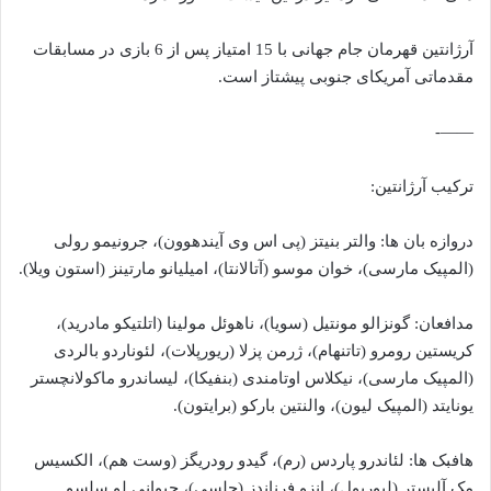
آرژانتین قهرمان جام جهانی با 15 امتیاز پس از 6 بازی در مسابقات
مقدماتی آمریکای جنوبی پیشتاز است.
——-
ترکیب آرژانتین:
دروازه بان ها: والتر بنیتز (پی اس وی آیندهوون)، جرونیمو رولی
(المپیک مارسی)، خوان موسو (آتالانتا)، امیلیانو مارتینز (استون ویلا).
مدافعان: گونزالو مونتیل (سویا)، ناهوئل مولینا (اتلتیکو مادرید)،
کریستین رومرو (تاتنهام)، ژرمن پزلا (ریورپلات)، لئوناردو بالردی
(المپیک مارسی)، نیکلاس اوتامندی (بنفیکا)، لیساندرو ماکولانچستر
یونایتد (المپیک لیون)، والنتین بارکو (برایتون).
هافبک ها: لئاندرو پاردس (رم)، گیدو رودریگز (وست هم)، الکسیس
مک آلیستر (لیورپول)، انزو فرناندز (چلسی)، جیوانی لو سلسو