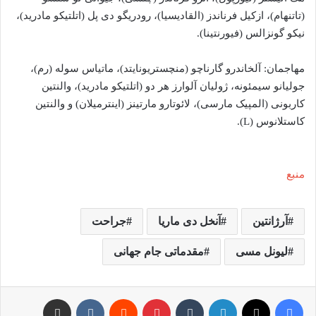
(تاتنهام)، ازکیل فرناندز (القادیسیا)، رودریگو دی پل (اتلتیکو مادرید)،
نیکو گونزالس (فیورنتینا).
مهاجمان: آلخاندرو گارناچو (منچستریونایتد)، ماتیاس سوله (رم)،
جولیانو سیمئونه، ژولیان آلوارز هر دو (اتلتیکو مادرید)، والنتین
کاربونی (المپیک مارسی)، لائوتارو مارتینز (اینترمیلان) و والنتین
کاستلانوس (L).
منبع
آرژانتین
آنخل دی ماریا
جراحت
لیونل مسی
مقدماتی جام جهانی
فیس بوک
X
لینکدین
‫تامبلر
‫پین‌ترست
‫رددیت
‫VKontakte
اشتراک گذاری از طریق ایمیل