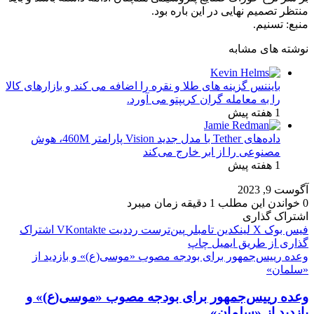
منتظر تصمیم نهایی در این باره بود.
منبع: تسنیم.
نوشته های مشابه
بایننس گزینه های طلا و نقره را اضافه می کند و بازارهای کالا
را به معامله گران کریپتو می آورد.
1 هفته پیش
داده‌های Tether با مدل جدید Vision پارامتر 460M، هوش
مصنوعی را از ابر خارج می‌کند
1 هفته پیش
آگوست 9, 2023
0
خواندن این مطلب 1 دقیقه زمان میبرد
اشتراک گذاری
فیس بوک
X
لینکدین
‫تامبلر
‫پین‌ترست
‫رددیت
‫VKontakte
اشتراک
گذاری از طریق ایمیل
چاپ
وعده رییس‌جمهور برای بودجه مصوب «موسی(ع)» و بازدید از
«سلمان»
وعده رییس‌جمهور برای بودجه مصوب «موسی(ع)» و
بازدید از «سلمان»