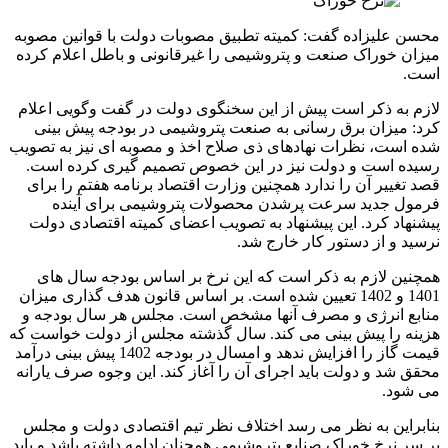
محسن علیزاده گفت: کمیته تطبیق مصوبات دولت با قوانین مصوبه
میزان خوراک صنعت و پتروشیمی را غیرقانونی و باطل اعلام کرده
است.
لازم به ذکر است پیش از این سخنگوی دولت در گفت وگویی اعلام
کرد: میزان برق رسانی به صنعت پتروشیمی در بودجه پیش بینی
شده است، نظرات نهادهای ذی صلاح اخذ و مصوبه ای نیز به تصویب
رسیده است و دولت نیز در این خصوص تصمیم گیری کرده است.
قصد تغییر آن را ندارد همچنین وزارت اقتصاد برنامه هفتم را برای
فرمول جدید سرعت پرشدن محصولات پتروشیمی برای آینده
پیشنهاد کرد. این پیشنهاد به تصویب اعضای کمیته اقتصادی دولت
نرسید و از دستور کار خارج شد.
همچنین لازم به ذکر است که این نرخ بر اساس بودجه سال های
1401 و 1402 تعیین شده است. بر اساس قانون هدف گذاری میزان
منابع انرژی و مصرف آنها مشخص است. مجلس هر سال بودجه و
هزینه را پیش بینی می کند. سال گذشته مجلس از دولت خواست که
قیمت گاز را افزایش ندهد و امسال در بودجه 1402 پیش بینی درآمد
محقق شد و دولت باید اجرای آن را آغاز کند. این وجوه صرف یارانه
می شود.
بنابراین به نظر می رسد اختلاف نظر تیم اقتصادی دولت و مجلس
بر سر نرخ خوراک صنایع پتروشیمی همچنان ادامه داشته باشد و باید