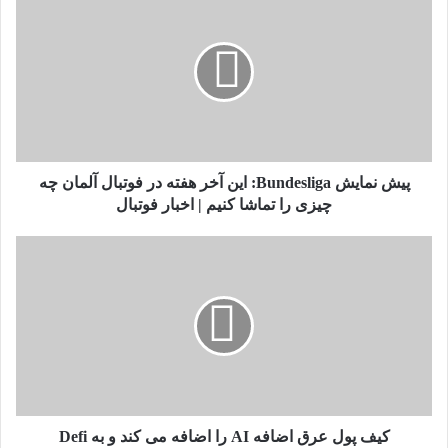
نمایش
Bundesliga:
این
آخر
هفته
در
فوتبال
آلمان
چه
پیش نمایش Bundesliga: این آخر هفته در فوتبال آلمان چه
چیزی
چیزی را تماشا کنیم | اخبار فوتبال
را
تماشا
کیف
کنیم
پول
|
عرق
اخبار
اضافه
فوتبال
AI
را
اضافه
می
کند
و
کیف پول عرق اضافه AI را اضافه می کند و به Defi