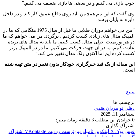
خوب بازی می کنیم و در بعضی ها بازی ضعیف می کنیم.”
وی گفت که این تیم همچنین باید روی دفاع عمیق کار کند و در داخل
دایره به پایان برسد.
“من می خواهم دوران طلایی ما قبل از سال 1975 هنگامی که ما در
المپیک مدال های زیادی کسب کردیم ، برگردد. من می خواهم که ما
در هر تورنمنت اصلی مدال کسب کنیم. ما باید به مدال های برنده
عادت کنیم. ما در آن جهت حرکت می کنیم. ما در دو المپیک برنز
کسب کرده ایم اما اکنون رنگ مدال تغییر می کند.”
این مقاله از یک فید خبرگزاری خودکار بدون تغییر در متن تهیه شده
است.
منبع
برچسب ها
دهلی نو
مردان هندی
سپتامبر 11, 2025
0
خواندن این مطلب 3 دقیقه زمان میبرد
اشتراک گذاری
فیس بوک
X
لینکدین
‫تامبلر
‫پین‌ترست
‫رددیت
‫VKontakte
اشتراک