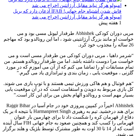
فاش شدن اشتباه جام جهانی! IFAB اذعان دارد که بریل
امبولو هرگز نباید مقابل آرژانتین اخراج می شد
1 هفته پیش
مربی دوران کودکی Abhishek طرفدار لیونل مسی بود و می
خواست او مانند بزرگ آرژانتینی شود ، اما این رونالدو بود که مهاجم
26 ساله را مجذوب خود کرد.
“شرمر داهیا ، مربی دوران کودکی من طرفدار مسی است و می
خواست مرا دوست داشته باشد. اما من طرفدار رونالدو هستم. من
تمام مسابقات او را تماشا می کنم که از آن می آموزم که در مورد
گلزنی ، موقعیت یابی ، زمان بندی و تیراندازی یاد می گیرم.”
“هم فوتبال و هم هاکی ورزش تیمی هستند و با توپ بازی می شوند.
کل بازی مربوط به دویدن و استقامت است که در آن موقعیت یابی
بسیار مهم است و رونالدو الهام بخش من برای این کار است.”
Abhishek اخیراً در کمپین پیروزی خود در جام آسیا در Rajgir Bihar
برای هند درخشید. تیم به رهبری Harmanpreet Singh با نتیجه 4 بر یک
دفاع از قهرمان کره را شکست داد تا برای چهارمین بار عنوان
قهرمانی را کسب کند و همچنین صعود به جام جهانی FIH سال آینده
است که از 14 تا 30 اوت به طور مشترک توسط بلژیک و هلند برگزار
می شود.