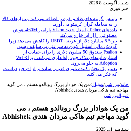
شنبه, آگوست 8 2026
خبر فوری
بایننس گزینه های طلا و نقره را اضافه می کند و بازارهای کالا
را به معامله گران کریپتو می آورد.
داده‌های Tether با مدل جدید Vision پارامتر 460M، هوش
مصنوعی را از ابر خارج می‌کند
تتر 5.5 میلیارد دلار از عرضه USDT را کاهش می دهد زیرا
گردش مالی استیبل کوین به سرعتی بی سابقه رسید.
Psalion صندوق 50 میلیون دلاری را برای حمایت از
استارت‌آپ‌های بلاک چین راه‌اندازی می‌کند، زیرا Web3
Adoption به جلو می‌رود.
تعمیر یک پخش کننده بلوری قدیمی ساده تر از آن چیزی است
که فکر می کنید
خانه
/
ورزشی
/
فوتبال
/
من یک هوادار بزرگ رونالدو هستم ، می گوید
مهاجم تیم هاکی مردان هندی Abhishek
فوتبال
ورزشی
من یک هوادار بزرگ رونالدو هستم ، می
گوید مهاجم تیم هاکی مردان هندی Abhishek
سپتامبر 11, 2025