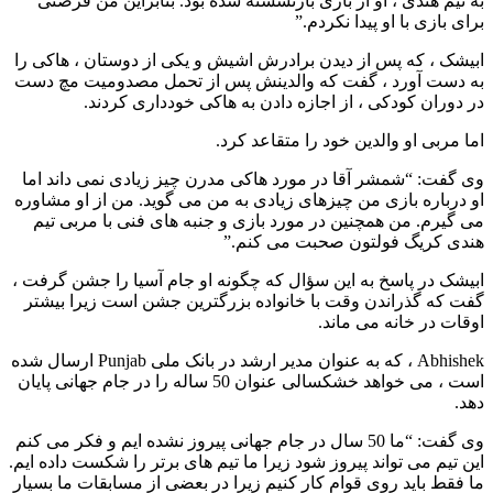
به تیم هندی ، او از بازی بازنشسته شده بود. بنابراین من فرصتی
برای بازی با او پیدا نکردم.”
ابیشک ، که پس از دیدن برادرش اشیش و یکی از دوستان ، هاکی را
به دست آورد ، گفت که والدینش پس از تحمل مصدومیت مچ دست
در دوران کودکی ، از اجازه دادن به هاکی خودداری کردند.
اما مربی او والدین خود را متقاعد کرد.
وی گفت: “شمشر آقا در مورد هاکی مدرن چیز زیادی نمی داند اما
او درباره بازی من چیزهای زیادی به من می گوید. من از او مشاوره
می گیرم. من همچنین در مورد بازی و جنبه های فنی با مربی تیم
هندی کریگ فولتون صحبت می کنم.”
ابیشک در پاسخ به این سؤال که چگونه او جام آسیا را جشن گرفت ،
گفت که گذراندن وقت با خانواده بزرگترین جشن است زیرا بیشتر
اوقات در خانه می ماند.
Abhishek ، که به عنوان مدیر ارشد در بانک ملی Punjab ارسال شده
است ، می خواهد خشکسالی عنوان 50 ساله را در جام جهانی پایان
دهد.
وی گفت: “ما 50 سال در جام جهانی پیروز نشده ایم و فکر می کنم
این تیم می تواند پیروز شود زیرا ما تیم های برتر را شکست داده ایم.
ما فقط باید روی قوام کار کنیم زیرا در بعضی از مسابقات ما بسیار