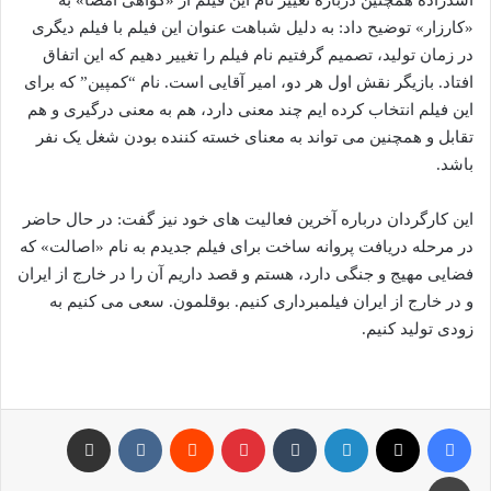
اسدزاده همچنین درباره تغییر نام این فیلم از «گواهی امضا» به
«کارزار» توضیح داد: به دلیل شباهت عنوان این فیلم با فیلم دیگری
در زمان تولید، تصمیم گرفتیم نام فیلم را تغییر دهیم که این اتفاق
افتاد. بازیگر نقش اول هر دو، امیر آقایی است. نام “کمپین” که برای
این فیلم انتخاب کرده ایم چند معنی دارد، هم به معنی درگیری و هم
تقابل و همچنین می تواند به معنای خسته کننده بودن شغل یک نفر
باشد.
این کارگردان درباره آخرین فعالیت های خود نیز گفت: در حال حاضر
در مرحله دریافت پروانه ساخت برای فیلم جدیدم به نام «اصالت» که
فضایی مهیج و جنگی دارد، هستم و قصد داریم آن را در خارج از ایران
و در خارج از ایران فیلمبرداری کنیم. بوقلمون. سعی می کنیم به
زودی تولید کنیم.
فیس بوک
X
لینکدین
‫تامبلر
‫پین‌ترست
‫رددیت
‫VKontakte
اشتراک گذاری از طریق ایمیل
چاپ