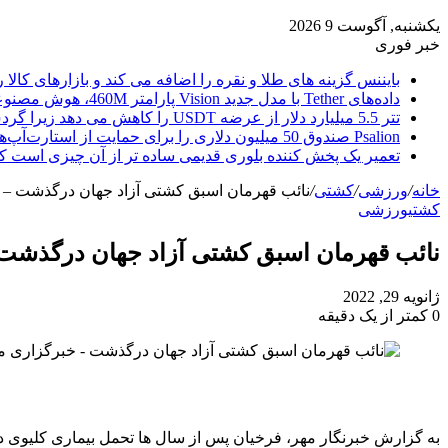
یکشنبه, آگوست 9 2026
خبر فوری
بایننس گزینه های طلا و نقره را اضافه می کند و بازارهای کالا ر
داده‌های Tether با مدل جدید Vision پارامتر 460M، هوش مصنوعی را از ابر خارج می‌کند
تتر 5.5 میلیارد دلار از عرضه USDT را کاهش می دهد زیرا گردش مالی استیبل کوین به سرعتی بی سابقه رسید.
Psalion صندوق 50 میلیون دلاری را برای حمایت از استارت‌آپ‌های بلاک چین راه‌اندازی می‌کند، زیرا Web3 Adoption به جلو می‌رود.
تعمیر یک پخش کننده بلوری قدیمی ساده تر از آن چیزی است ک
خانه
/
ورزشی
/
کشتی
/
نائب قهرمان اسبق کشتی آزاد جهان درگذشت – خب
کشتی
ورزشی
نائب قهرمان اسبق کشتی آزاد جهان درگذشت – 
ژانویه 29, 2022
0
کمتر از یک دقیقه
به گزارش خبرنگار مهر، فرخیان پس از سال ها تحمل بیماری کلیوی در سن ۸۶ سالگی 