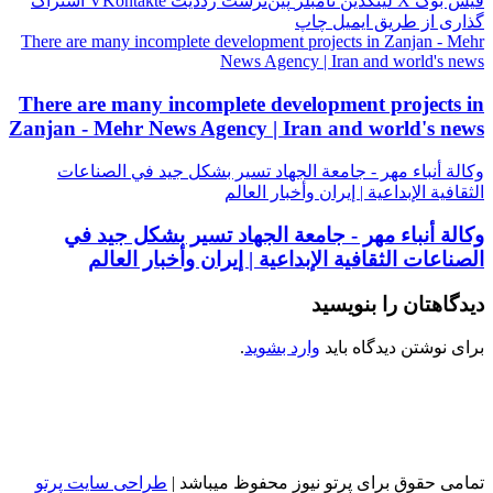
فیس بوک
X
لینکدین
‫تامبلر
‫پین‌ترست
‫رددیت
‫VKontakte
اشتراک
گذاری از طریق ایمیل
چاپ
There are many incomplete development projects in Zanjan - Mehr
News Agency | Iran and world's news
There are many incomplete development projects in
Zanjan - Mehr News Agency | Iran and world's news
وكالة أنباء مهر - جامعة الجهاد تسير بشكل جيد في الصناعات
الثقافية الإبداعية | إيران وأخبار العالم
وكالة أنباء مهر - جامعة الجهاد تسير بشكل جيد في
الصناعات الثقافية الإبداعية | إيران وأخبار العالم
دیدگاهتان را بنویسید
برای نوشتن دیدگاه باید
وارد بشوید
.
تمامی حقوق برای پرتو نیوز محفوظ میباشد |
طراحی سایت پرتو