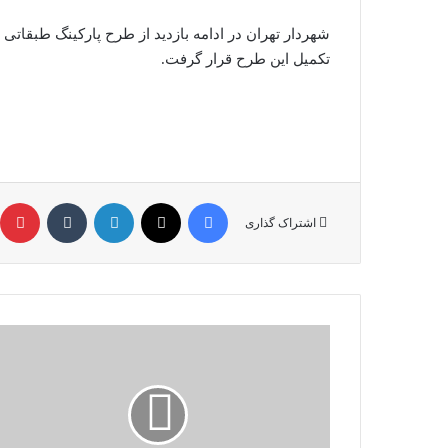
شهردار تهران در ادامه بازدید از طرح پارکینگ طبقاتی
تکمیل این طرح قرار گرفت.
فیس بوک
X
لینکدین
‫تامبلر
‫
اشتراک گذاری
"Service
appointment"
scan
in
Tehran's
District