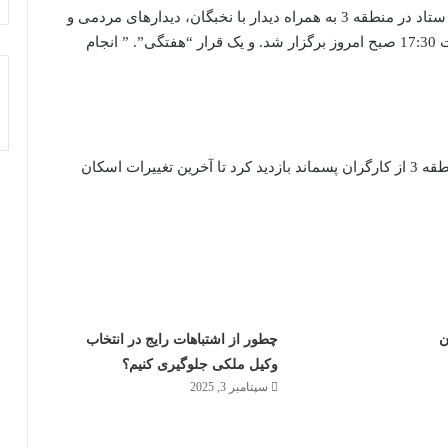
به گزارش خبرنگار شهری خبرگزاری پرتو، برنامه پایش ستاد در منطقه 3 به همراه دیدار با نخبگان، دیدارهای مردمی و
سخنرانی با حضور علیرضا زاکانی شهردار تهران ساعت 17:30 صبح امروز برگزار شد. و یک قرار “هفتگی”. ” انجام
علیرضا زاکانی شهردار تهران در بازدید از شهرداری منطقه 3 از کارگران پسماند بازدید کرد تا آخرین تغییرات اسکان
ن
چطور از اشتباهات رایج در انتخاب
وکیل ملکی جلوگیری کنیم؟
سپتامبر 3, 2025