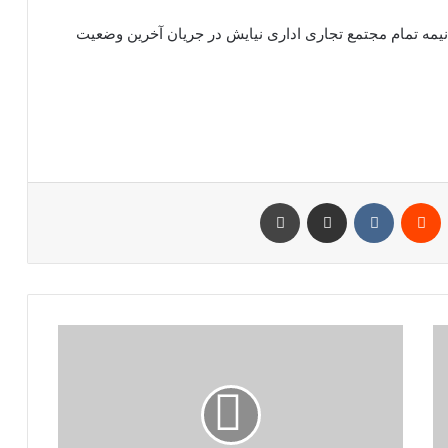
 نیمه تمام مجتمع تجاری اداری نیایش در جریان آخرین وضعیت
پین‌ترست
‫رددیت
‫VKontakte
اشتراک گذاری از طریق ایمیل
چاپ
الأمم
المتحدة:
أفغانستان
على
شفا
كارثة