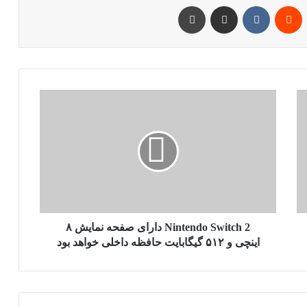
پین‌ترست
‫رددیت
‫VKontakte
اشتراک گذاری از طریق ایمیل
چاپ
Nintendo
Switch
2
دارای
صفحه
نمایش
۸
اینچی
و
۵۱۲
Nintendo Switch 2 دارای صفحه نمایش ۸
گیگابایت
اینچی و ۵۱۲ گیگابایت حافظه داخلی خواهد بود
حافظه
داخلی
خواهد
بود