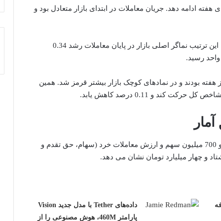
 هفته ادامه دهد. جریان معاملات در ابتدای بازار متعادل بود و
با این حال، بازار در نیمه دوم احیا شد و صعودی شد. به این ترتیب نماگر اصلی بازار در پایان معاملات رشد 0.34
ته بودند و در نمادهای کوچک بازار بیشتر قرمز شد. همین
ند و 0.11 درصد کاهش یابد.
آمار
تابلوی بورس تهران حجم معاملات امروز هفت میلیارد و 700 میلیون سهم و ارزش معاملات خرد (سهام، حق تقدم و
د و چهار میلیارد تومان نشان می دهد.
فه
داده‌های Tether با مدل جدید Vision
پارامتر 460M، هوش مصنوعی را از