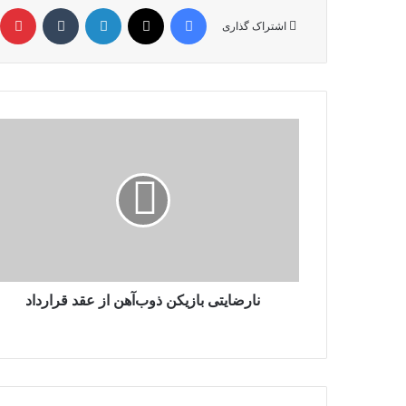
فیس بوک
X
لینکدین
‫تامبلر
‫
اشتراک گذاری
نارضایتی
بازیکن
ذوب‌آهن
از
عقد
قرارداد
نارضایتی بازیکن ذوب‌آهن از عقد قرارداد