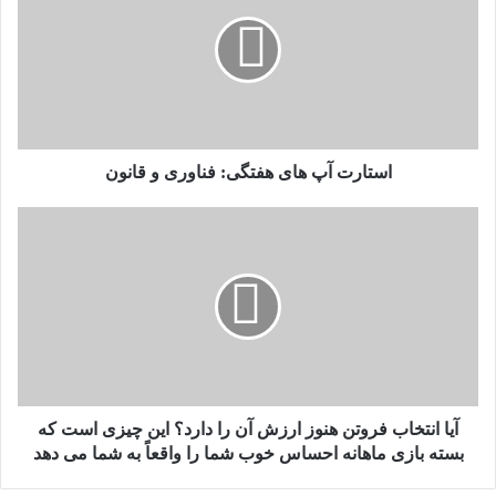
های
هفتگی:
فناوری
و
قانون
استارت آپ های هفتگی: فناوری و قانون
آیا
انتخاب
فروتن
هنوز
ارزش
آن
را
دارد؟
این
چیزی
آیا انتخاب فروتن هنوز ارزش آن را دارد؟ این چیزی است که
است
بسته بازی ماهانه احساس خوب شما را واقعاً به شما می دهد
که