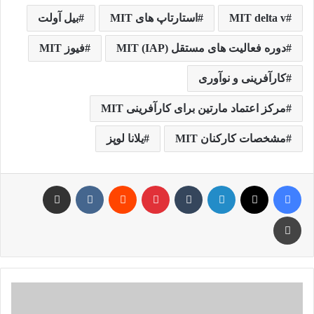
MIT delta v
استارتاپ های MIT
بیل آولت
دوره فعالیت های مستقل MIT (IAP)
فیوز MIT
کارآفرینی و نوآوری
مرکز اعتماد مارتین برای کارآفرینی MIT
مشخصات کارکنان MIT
یلانا لوپز
فیس بوک
X
لینکدین
‫تامبلر
‫پین‌ترست
‫رددیت
‫VKontakte
اشتراک گذاری از طریق ایمیل
چاپ
استارت
آپ