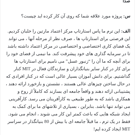
صدا
س:
پروژه مورد علاقه شما که روی آن کار کرده اید چیست؟
الف:
این ترم ما پاس استارتاپ مرکز اعتماد مارتین را خلبان کردیم.
این فرصتی برای استارتاپ ها ، صرف نظر از مرحله آنها ، می تواند
یک فضای کاری اختصاصی و اختصاصی در مرکز اعتماد داشته باشد
تا در سرمایه گذاری های خود پیشرفت کند. ما نیمی از فضای خود را
برای آنچه که ما آن را “زنبور عسل” می نامیم برای استارتاپ ها
برای کار در کنار سایر بنیانگذاران و سازندگان فعال در MIT کنار
گذاشتیم. برای دانش آموزان بسیار عالی است که در کنار افرادی که
در حال ساختن چیزهای عالی هستند ، نشستن و بازخورد ارائه دهند ،
پشتیبانی ارائه دهند و واقعاً جامعه ای بسازند که کاملاً از روح و
همکاری باشد که به طور طبیعی به کارآفرینان می رسد. کارآفرینی
می تواند تنها باشد. بنابراین ، بسیاری از تلاشهای ما برای کمک به
ایجاد شبکه هایی که باعث کمتر این کار می شوند ، انجام می شود.
فقط در یک ترم ، ما قبلاً جامعه ای با بیش از 80 بنیانگذار در سراسر
MIT ایجاد کرده ایم!