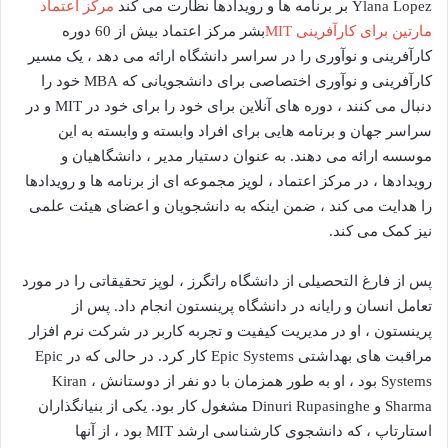
Ylana Lopez بر برنامه ها و رویدادها نظارت می کند
مرکز اعتماد
مارتین برای کارآفرینی MIT
بشر مرکز اعتماد بیش از 60 دوره
کارآفرینی و نوآوری را در سراسر دانشگاه ارائه می دهد ، یک مسیر
کارآفرینی و نوآوری اختصاصی برای دانشجویانی که MBA خود را
دنبال می کنند ، دوره های آنلاین برای خود را برای خود در MIT و در
سراسر جهان و برنامه هایی برای افراد وابسته و وابسته به این
موسسه ارائه می دهند. به عنوان دستیار مدیر ، دانشگاهیان و
رویدادها ، در مرکز اعتماد ، لوپز مجموعه ای از برنامه ها و رویدادها
را هدایت می کند ، ضمن اینکه به دانشجویان و اعضای هیئت علمی
نیز کمک می کند.
پس از فارغ التحصیلی از دانشگاه راتگرز ، لوپز تحقیقاتی را در مورد
تعامل انسان و رایانه در دانشگاه پرینستون انجام داد. پس از
پرینستون ، او در مدیریت کیفیت و تجربه کاربر در شرکت نرم افزار
مراقبت های بهداشتی Epic Systems کار کرد. در حالی که در Epic
Systems بود ، او به طور همزمان با دو نفر از دوستانش ، Kiran
Sharma و Dinuri Rupasinghe مشغول کار بود. یکی از بنیانگذاران
استارتاپ ، که دانشجوی کارشناسی ارشد MIT بود ، از آنها