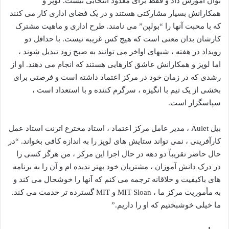
توان آموزش داد و فقط برای معدود انتخابی نیست. لوپز و
همکارانش بسیار مشارکتی هستند و در یک فضای اداری کار می کنند
که با محبت آنها را “بولپن” می نامند. طرح اداری و ماهیت مشترک
کارشان بدان معنی است که هیچ کس غریبه نیست. با حداقل دو
رویداد در هفته ، شبهای اواخر می توانند به صبح زود تبدیل شوند ،
اما لوپز و همکارانش عاشق کارهایی هستند که انجام می دهند. او از
رشدی که در زمان خود در مرکز اعتماد داشته است و فرصتی برای
بخشی از یک تیم با انگیزه ، سرگرم کننده و با استعداد است ،
سپاسگزار است.
بیل Aulet ، مدیر عامل مرکز اعتماد ، استاد مخترع اترنت استاد عمل
کارآفرینی ، نمی تواند ستایش های لوپز را به اندازه کافی بخواند. “در
حال حاضر تقریباً دو دهه در حال اجرا این مرکز ، من هرگز کسی را
در درک دانش آموزان ، مشتریان خود بهتر ندیده ام و آن را به برنامه
های باکیفیت و خلاقانه ترجمه می کنم که آنها را خوشحال می کند و
به مأموریت مرکز ما ، MIT Sloan و MIT گسترده تر خدمت می کند.
ما خیلی خوشبختیم که او را داریم.”