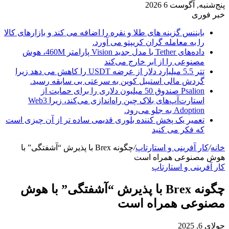
پنج‌شنبه, آگوست 6 2026
خبر فوری
بایننس گزینه های طلا و نقره را اضافه می کند و بازارهای کالا
را به معامله گران کریپتو می آورد.
داده‌های Tether با مدل جدید Vision پارامتر 460M، هوش
مصنوعی را از ابر خارج می‌کند
تتر 5.5 میلیارد دلار از عرضه USDT را کاهش می دهد زیرا
گردش مالی استیبل کوین به سرعتی بی سابقه رسید.
Psalion صندوق 50 میلیون دلاری را برای حمایت از
استارت‌آپ‌های بلاک چین راه‌اندازی می‌کند، زیرا Web3
Adoption به جلو می‌رود.
تعمیر یک پخش کننده بلوری قدیمی ساده تر از آن چیزی است
که فکر می کنید
خانه
/
کار آفرینی و استارتاپ
/
چگونه Brex با پذیرش “آشفتگی” با
هوش مصنوعی همراه است
کار آفرینی و استارتاپ
چگونه Brex با پذیرش “آشفتگی” با هوش
مصنوعی همراه است
جولای 6, 2025