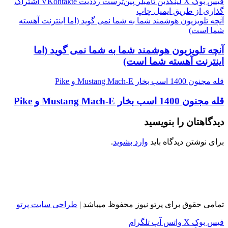
فیس بوک
X
لینکدین
‫تامبلر
‫پین‌ترست
‫رددیت
‫VKontakte
اشتراک
گذاری از طریق ایمیل
چاپ
آنچه تلویزیون هوشمند شما به شما نمی گوید (اما اینترنت آهسته
شما است)
آنچه تلویزیون هوشمند شما به شما نمی گوید (اما
اینترنت آهسته شما است)
قله مجنون 1400 اسب بخار Mustang Mach-E و Pike
قله مجنون 1400 اسب بخار Mustang Mach-E و Pike
دیدگاهتان را بنویسید
برای نوشتن دیدگاه باید
وارد بشوید
.
تمامی حقوق برای پرتو نیوز محفوظ میباشد |
طراحی سایت پرتو
فیس بوک
X
واتس آپ
تلگرام