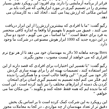
فراتر از برنامه آزمایشی را دارند. وی افزود: این رویکرد نقش بسیار
بیشتری را در تصمیم گیری در مورد ابزارهایی که شرکت باید بر
اساس مکانی که ارزش پیدا می کنند ، اتخاذ کند ، به کارمندان می
دهد.
رگیو گفت: “ما با افرادی که بیشترین ارزش را از این ابزار دریافت
می کنند ، عمیق می شویم تا بفهمیم آیا واقعاً به اندازه کافی منحصر
به فرد برای حفظ است.” “ما اساساً ، من می گویم ، حدود دو سال
در این دوره جدید که 1000 ابزار هوش مصنوعی در شرکت ما وجود
دارد.
Brex بودجه ماهانه 50 دلار به مهندسان خود می دهد تا از هر نوع نرم
افزاری که می خواهند از لیست مصوب ، مجوز بگیرند.
رگیو گفت: “با تفسیر این اختیارات برای افرادی که قصد دارند از این
امر استفاده کنند ، تصمیمات بهینه ای را برای بهینه سازی گردش
کار خود می گیرند.” “این واقعاً جالب است و ما همگرایی را ندیده
ایم. فکر می کنم آنچه تصمیم به تصمیم گیری آسان برای امتحان
کردن یک دسته از ابزارهای مختلف را نیز تأیید کرده است ، این است
که ما ندیده ایم که همه فقط عجله کنند و بگویند ،” من مکان نما می
خواهم. “
این رویکرد به این شرکت کمک کرده است تا بر اساس یک بخش
دقیق تر از تعداد مهندسان از چه مواردی ، در کجا به معاملات مجوز