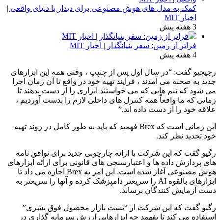
کمک به مدل های هوش مصنوعی برای دیدار با دنیای واقعی |
اخبار MIT
3 هفته پیش
فراتر از زمین: سفر بنیانگذار | اخبار MIT
4 هفته پیش
رجیجیو گفت: “در سال اول پس از چتپپ ، وقتی همه این ابزارهای
جدید به صحنه می آمدند ، فرایند تهیه خود در واقع تا آن زمان اجرا
می شود که تیم هایی که می خواستند ابزاری را از دست بدهند تا
زمانی که ما واقعاً همه کنترل های داخلی لازم را بدست آوردیم ،
علاقه خود را از دست داده اند.”
این زمانی است که Brex فهمید که باید به طور کامل در روند تهیه
خود تجدید نظر کند.
رگیو گفت که این شرکت با ارائه چارچوبی جدید برای توافق نامه
های پردازش داده ها و اعتبارسنجی های قانونی برای ارائه ابزارهای
هوش مصنوعی آغاز شده است. این امر به Brex اجازه می داد تا
ابزارهای بالقوه AI را سریعتر دامپزشک کرده و آنها را سریعتر به
دست آزمایش کنندگان برساند.
رگیو گفت که این شرکت از “تست بازار محصول فوق بشری”
استفاده می کند تا بفهمد چه ابزارهایی ارزش سرمایه گذاری در