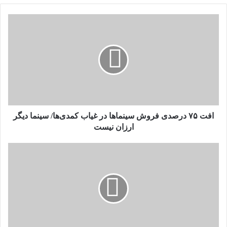
افت
۷۵
درصدی
فروش
سینماها
در
غیاب
کمدی‌ها/
سینما
دیگر
افت ۷۵ درصدی فروش سینماها در غیاب کمدی‌ها/ سینما دیگر
ارزان
ارزان نیست
نیست
ادای
احترام
استقلال
و
نفت
آبادان
به
پدیده