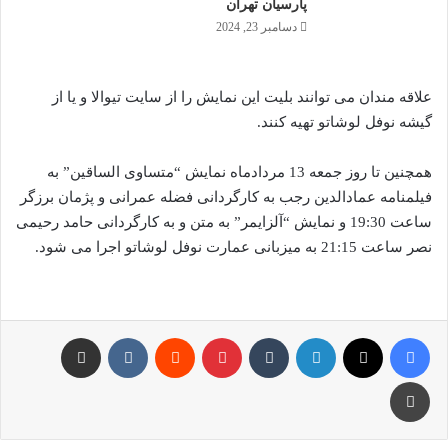
پارسیان تهران
دسامبر 23, 2024
علاقه مندان می توانند بلیت این نمایش را از سایت تیوالا و یا از
گیشه نوفل لوشاتو تهیه کنند.
همچنین تا روز جمعه 13 مردادماه نمایش “متساوی الساقین” به
فیلمنامه عمادالدین رجب به کارگردانی فضله عمرانی و پژمان برزگر
ساعت 19:30 و نمایش “آلزایمر” به متن و به کارگردانی حامد رحیمی
نصر ساعت 21:15 به میزبانی عمارت نوفل لوشاتو اجرا می شود.
فیس بوک
X
لینکدین
‫تامبلر
‫پین‌ترست
‫رددیت
‫VKontakte
اشتراک گذاری از طریق ایمیل
چاپ