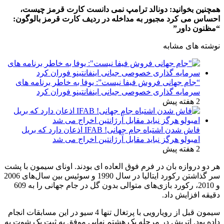
همچنین بخوانید:
دونالد ترامپ نمی دانست کارت قرمز چیست،
احساس می کرد مجبور به مداخله در ردیف کارت قرمز بالوگون:
“مظنون داور”
نوشته های مشابه
“جام جهانی فروش فیفا نیست”: یوفا به خاطر برنامه های
سرمایه گذاری خصوصی جیانی اینفانتینو فوران کرد
2 هفته پیش
فاش شدن اشتباه جام جهانی! IFAB اذعان دارد که بریل
امبولو هرگز نباید مقابل آرژانتین اخراج می شد
2 هفته پیش
هر دو دروازه بان در فرم فوق العاده ای بودند. اونای سیمون با پشت
سر گذاشتن رکورد ایتالیا در سال 1990 و سوئیس بین سال‌های 2006
و 2010، رکورد بازی‌های متوالی بدون گل در جام جهانی را به 609
دقیقه افزایش داد.
سیمون قبل از رویارویی با پرتغال تنها 4 سیو در این مسابقات انجام
داده بود. اتریش در مرحله یک هشتم نهایی موفق به ثبت یک شوت به