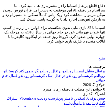
دفاع قاطع پرتغال اسپانیا را در بیشتر بازی ها ناامید کرد، اما
سرانجام در دقیقه 91 این موفقیت به دست آمد. فران تورس دویدن
میکل مرینو را مشاهده کرد و یک پاس کاملاً سنگین به مسیر او زد و
به بازیکن تعویضی اجازه داد تا به گوشه پایینی شلیک کند.
اسپانیا با 35 بازی پیاپی بدون شکست، برای اولین بار از زمان کسب
تنها عنوان قهرمانی خود در جام جهانی در سال 2010، به مرحله یک
چهارم نهایی صعود کرد. لاروخا روز جمعه در اینگلوود کالیفرنیا با
ایالات متحده یا بلژیک بازی خواهد کرد.
منبع
برچسب ها
پرتغال مقابل اسپانیا
رونالدو پرتغال
رونالدو گریه می کند
کریستیانو
رونالدو
کریستیانو رونالدو در حال اشک
کریستیانو رونالدو فینال جام
جهانی
جولای 7, 2026
0
خواندن این مطلب 2 دقیقه زمان میبرد
اشتراک گذاری
فیس بوک
X
لینکدین
‫تامبلر
‫پین‌ترست
‫رددیت
‫VKontakte
اشتراک
گذاری از طریق ایمیل
چاپ