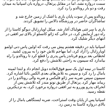
سمت دروازه نشد، اما در مقابل پرتغال، دروازه بان اسپانیا به میدان
رفت و دو بار رونالدو را رد کرد.
رونالدو پس از سوت پایان بازی با اشک از زمین خارج شد و
تماشاگران حاضر در ورزشگاه دالاس را تشویق کردند.
بازی با سرعتی هولناک آغاز شد. میکل اویارزابال دیوگو کاستا را از
راه دور آزمایش کرد، در حالی که ژائو کانسلو از بالای تیر افقی در
انتهای دیگر شلیک کرد.
اسپانیا باید در دقیقه هشتم پیش می رفت که اولین پاس دنی اولمو
اویارزابال را آزاد کرد، اما مهاجم تلاش خود را به بیرون کشید.
لحظاتی بعد برونو فرناندز پاس پدری را قطع کرد تا رونالدو را راه
بیاندازد که سیمون به راحتی تلاشش را دفع کرد.
کاستا در نیمه اول یک سیو فوق‌العاده دوبل انجام داد و ابتدا لمینه
یامال را رد کرد و سپس به تلاش‌های بعدی الکس بائنا اشاره کرد.
سیمون سپس ضربه سر ژائو فلیکس و ضربه والی رونالدو را در
ریباند مهار کرد. پرتغال از طریق نونو مندز که تلاشش پس از
انحراف پدرو پوررو به تیر افقی دروازه برخورد کرد، به نزدیکترین
نقطه رسید.
اسپانیا پس از پایان وقت استراحت، ضربه ایستگاهی یامال را از
بالای دروازه کاستا به زمین زد.