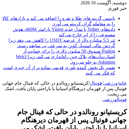
دوشنبه, آگوست 10 2026
خبر فوری
بایننس گزینه های طلا و نقره را اضافه می کند و بازارهای کالا
را به معامله گران کریپتو می آورد.
داده‌های Tether با مدل جدید Vision پارامتر 460M، هوش
مصنوعی را از ابر خارج می‌کند
تتر 5.5 میلیارد دلار از عرضه USDT را کاهش می دهد زیرا
گردش مالی استیبل کوین به سرعتی بی سابقه رسید.
Psalion صندوق 50 میلیون دلاری را برای حمایت از
استارت‌آپ‌های بلاک چین راه‌اندازی می‌کند، زیرا Web3
Adoption به جلو می‌رود.
تعمیر یک پخش کننده بلوری قدیمی ساده تر از آن چیزی است
که فکر می کنید
خانه
/
ورزشی
/
فوتبال
/
کریستیانو رونالدو در حالی که فینال جام جهانی
فوتبال پس از قهرمان دیرهنگام اسپانیا با ناراحتی پایان یافت، اشک
می ریخت.
فوتبال
ورزشی
کریستیانو رونالدو در حالی که فینال جام
جهانی فوتبال پس از قهرمان دیرهنگام
اسپانیا با ناراحتی پایان یافت، اشک می