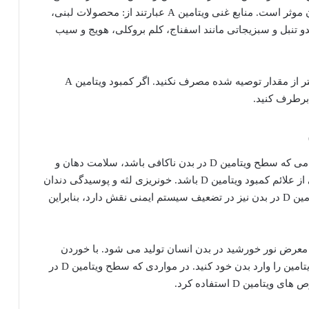
غدد بزاقی کمک می کند و در حفظ سلامت مینای دندان موثر است. منابع غنی ویتامین A عبارتند از: محصولات لبنی،
و تنبل و سبزیجاتی مانند اسفناج، کلم بروکلی، هویج و سیب
این ویتامین محلول در چربی است و مراقب باشید بیشتر از مقدار توصیه شده مصرف نکنید. اگر کمبود ویتامین A
کمبود کدام ویتامین باعث خشکی دهان می شود؟ هنگامی که سطح ویتامین D در بدن ناکافی باشد، سلامت دهان و
دندان ها به خطر می افتد و خشکی دهان می تواند یکی از علائم کمبود ویتامین D باشد. خونریزی لثه و پوسیدگی دندان
از دیگر علائم کمبود ویتامین D است. کاهش سطح ویتامین D در بدن نیز در تضعیف سیستم ایمنی نقش دارد، بنابراین
تن در معرض نور خورشید در بدن انسان تولید می شود. با خوردن
ماهی های چرب می توانید مقادیر قابل توجهی از این ویتامین را وارد بدن خود کنید. در مواردی که سطح ویتامین D در
مین D استفاده کرد.