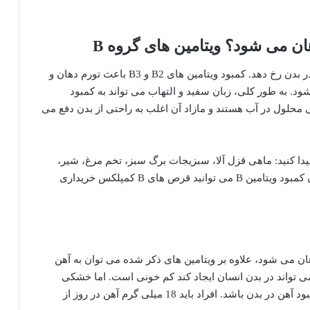
ن می شود؟ ویتامین های گروه B
علائم خشکی دهان می تواند به دلیل کمبود ویتامین B در بدن رخ دهد. کمبود ویتامین های B2 و B3 باعث تورم دهان و
ش زبان شود. به طور کلی، زبان سفید و التهاب می تواند به کمبود
ای گروه B مرتبط باشد. ویتامین های B همگی محلول در آب هستند و مازاد آن اغلب به راحتی از بدن دفع می
ه وفور در این غذاها پیدا کنید: ماهی قزل آلا، سبزیجات برگ سبز، تخم مرغ، شیر،
گوشت گاو، حبوبات و مرغ. در صورت لزوم برای جبران کمبود ویتامین B می توانید قرص های B کمپلکس خریداری
ن می شود، علاوه بر ویتامین های ذکر شده می توان به آهن
ی تواند در بدن انسان ایجاد کند کم خونی است. اما خشکی
دهان و قرمزی و سوزش زبان نیز می تواند از علائم کمبود آهن در بدن باشد. افراد باید 18 میلی گرم آهن در روز از