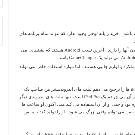
 باشد – خرید رایانه لوحی وجود ندارد که بتواند تمام برنامه های
.
تنها تبلت های اندرویدی با هدف کلی که ارزش دیدن آنها را دارند ، آخرین نسخه Android هستند که پشتیبانی می
ملکرد و لوازم جانبی هستند ، اما موارد استفاده خاص می تواند
تبلت های اندرویدی
بشر من صاحب یک
، اما رایانه لوحی که هر روز در آن می چرخم یک iPad Pro است. تنها تبلت های اندرویدی دیگر
م بود و حتی او از آن استفاده می کند
منی
اکنون او ساعت ها
 می توانم وقتی بزرگ می شود ، او را تولید کند ، اما من
با اعتراف من ، من صادقانه تبلت های Android را گزینه های قانونی برای iPad ها ، به ویژه با Rising Bar برای ویژگی