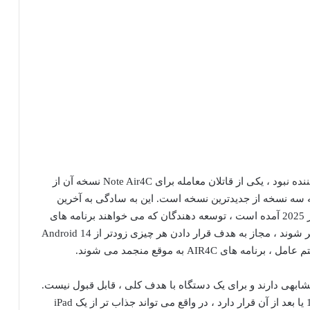
اگر قبل از هر چیز یک خواننده الکترونیکی و یادداشت کننده نبود ، یکی از قاتلان معامله برای Note Air4C نسخه آن از
 بود. این محدود به Android 13 است که سه نسخه از جدیدترین نسخه است. این به سادگی به آخرین
ویژگی های سیستم عامل دسترسی ندارد و در سپتامبر 2025 آمده است ، توسعه دهندگان که می خواهند برنامه های
خود را در دستگاه هایی با Android 15 یا بعد از آن ظاهر شوند ، مجاز به هدف قرار دادن هر چیزی زودتر از Android 14
AIR4C به موقع منجمد می شوند.
محدودیت های مشابهی دارند و برای یک دستگاه با هدف کلی ، قابل قبول نیست.
در مقابل ، دستگاهی که حداقل برای دریافت اندروید 16 یا بعد از آن قرار دارد ، در واقع می تواند جذاب تر از یک iPad