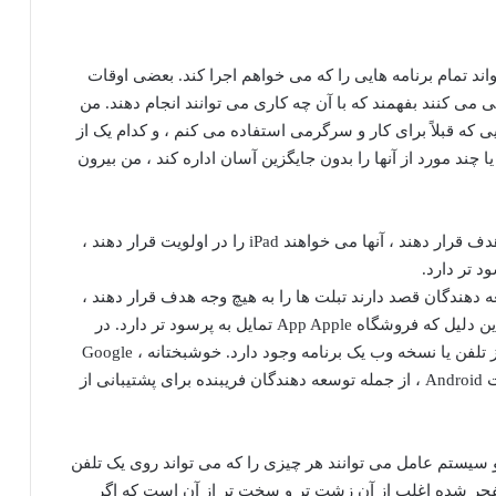
ند تمام برنامه هایی را که می خواهم اجرا کند. بعضی اوقات
می کنند بفهمند که با آن چه کاری می توانند انجام دهند. من
ی که قبلاً برای کار و سرگرمی استفاده می کنم ، و کدام یک از
یا چند مورد از آنها را بدون جایگزین آسان اداره کند ، من بیرون
اگر توسعه دهندگان قصد دارند تبلت ها را به هیچ وجه هدف قرار دهند ، آنها می خواهند iPad را در اولویت قرار دهند ،
ین مزیت iPad است. اگر توسعه دهندگان قصد دارند تبلت ها را به هیچ وجه هدف قرار دهند ،
آنها می خواهند iPad را در اولویت قرار دهند ، فقط به این دلیل که فروشگاه App Apple تمایل به پرسود تر دارد. در
رایانه لوحی Android ، احتمال بیشتری برای استفاده از تلفن یا نسخه وب یک برنامه وجود دارد. خوشبختانه ، Google
اقدامات طولانی را در جهت تقویت زیرساخت های تبلت Android ، از جمله توسعه دهندگان فریبنده برای پشتیبانی از
سیستم عامل می توانند هر چیزی را که می تواند روی یک تلفن
منفجر شده اغلب از آن زشت تر و سخت تر از آن است که اگر