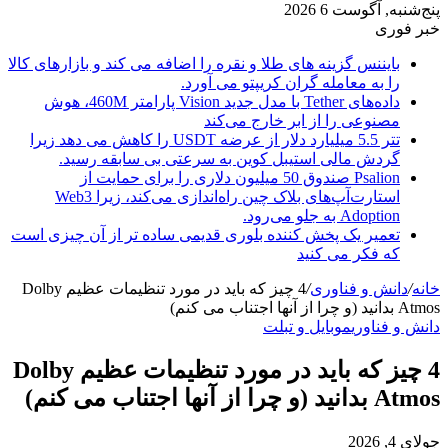
پنج‌شنبه, آگوست 6 2026
خبر فوری
بایننس گزینه های طلا و نقره را اضافه می کند و بازارهای کالا
را به معامله گران کریپتو می آورد.
داده‌های Tether با مدل جدید Vision پارامتر 460M، هوش
مصنوعی را از ابر خارج می‌کند
تتر 5.5 میلیارد دلار از عرضه USDT را کاهش می دهد زیرا
گردش مالی استیبل کوین به سرعتی بی سابقه رسید.
Psalion صندوق 50 میلیون دلاری را برای حمایت از
استارت‌آپ‌های بلاک چین راه‌اندازی می‌کند، زیرا Web3
Adoption به جلو می‌رود.
تعمیر یک پخش کننده بلوری قدیمی ساده تر از آن چیزی است
که فکر می کنید
خانه
/
دانش و فناوری
/
4 چیز که باید در مورد تنظیمات عظیم Dolby
Atmos بدانید (و چرا از آنها اجتناب می کنم)
دانش و فناوری
موبایل و تبلت
4 چیز که باید در مورد تنظیمات عظیم Dolby
Atmos بدانید (و چرا از آنها اجتناب می کنم)
جولای 4, 2026