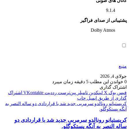
کانال های صوتی
9.1.4
پشتیبانی از صدای فراگیر
Dolby Atmos
منبع
جولای 4, 2026
0
خواندن این مطلب 5 دقیقه زمان میبرد
اشتراک گذاری
فیس بوک
X
لینکدین
‫تامبلر
‫پین‌ترست
‫رددیت
‫VKontakte
اشتراک
گذاری از طریق ایمیل
چاپ
کریستیانو رونالدو سرمربی جدید شد با قراردادی دو ساله النصر به
آنگه پستکوگلو.
کریستیانو رونالدو سرمربی جدید شد با قراردادی دو
ساله النصر به آنگه پستکوگلو.