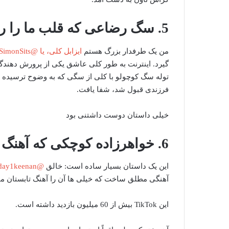
5. سگ رضاعی که قلب ما را ربود
من یک طرفدار بزرگ هستم
ایزابل کلی، یا @SimonSits در TikTok
گیرد. اینترنت به طور کلی عاشق یکی از پرورش دهندگ
توله سگ کوچولو با کلی از سگی که به وضوح ترسیده 
فرزندی قبول شد، شفا یافت.
خیلی داستان دوست داشتنی بود
6. خواهرزاده کوچکی که آهنگ تابستان را ساخته است
این یک داستان بسیار ساده است: خالق
@day1keenan
آهنگی مطلق ساخت که خیلی ها آن را آهنگ تابستان می
این TikTok بیش از 60 میلیون بازدید داشته است.