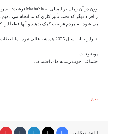
اوون در آن زمان در ا
از افراد دیگر که تحت تأثیر کاری که ما انجام می دهیم
می شود. به مردم فرصت کمک بدهید و آنها قطعاً این کار
بنابراین، بله، سال 2025 همیشه عالی نبود. اما لحظات واقعاً دوست داشتنی نیز وجود داشت.
موضوعات
اجتماعی خوب رسانه های اجتماعی
منبع
فیس بوک
X
لینکدین
‫تامبلر
‫
اشتراک گذاری