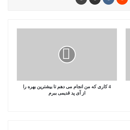
4
کاری
که
من
انجام
می
دهم
تا
بیشترین
بهره
4 کاری که من انجام می دهم تا بیشترین بهره را
را
از آی پد قدیمی ببرم
از
آی
پد
قدیمی
ببرم