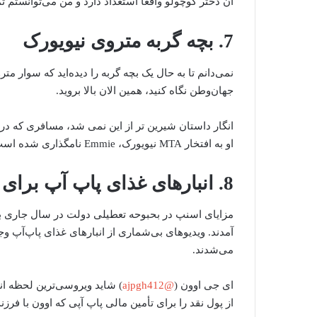
آن دختر کوچولو واقعاً استعداد دارد و من می‌توانستم ت
7. بچه گربه متروی نیویورک
نمی‌دانم تا به حال یک بچه گربه را دیده‌اید که سوار مت
جهان‌وطن نگاه کنید، همین الان بالا بروید.
انگار داستان شیرین تر از این نمی شد، مسافری که در وی
او به افتخار MTA نیویورک، Emmie نامگذاری شده است.
8. انبارهای غذای پاپ آپ برای نجات
مزایای اسنپ در بحبوحه تعطیلی دولت در سال جاری ب
آمدند. ویدیوهای بی‌شماری از انبارهای غذای پاپ‌آپ و
می‌شدند.
ای جی اوون (
@ajpgh412
) شاید ویروسی‌ترین لحظه ان
از پول نقد را برای تأمین مالی پاپ آپی که اوون با فر