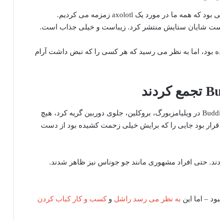
ژانویه تا به حال شبیه چند سال پیش است، اما این ماهی بود که همه ما در مورد یک axolotl زمزمه می کردیم.
یست شایان ستایش منتشر کرد. زیباست و خیلی جذاب است.
 بود، اما به نظر می رسید که هر کسی را که نبض داشت آرام
زمانی که ریچل رز، صاحب شرکت Buddies Coffee Roasters در ویلیامزبورگ، بروکلین، جلوی دوربین گریه کرد، هیچ
و قرار بود جایی را که برایش خیلی زحمت کشیده بود از دست
دند. حتی افراد مشهوری مانند جو جوناس نیز ظاهر شدند.
ود – اما این
به نظر می رسد راشل
و
کسب و کار کباب کردن