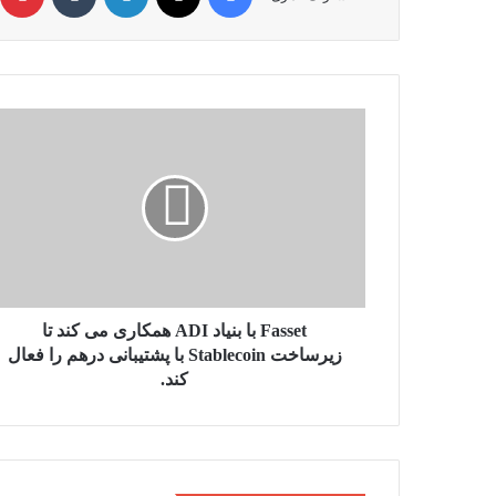
Fasset
با
بنیاد
ADI
همکاری
می
کند
تا
زیرساخت
Stablecoin
Fasset با بنیاد ADI همکاری می کند تا
با
زیرساخت Stablecoin با پشتیبانی درهم را فعال
پشتیبانی
کند.
درهم
را
فعال
کند.