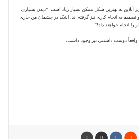
یمیلی به Mashable نوشت: «سرریز آنلاین به بهترین شکل ممکن بسیار زیاد است. “دیدن بسیاری
 و تصمیم به انجام کاری نیز گرفته اند، اشک در چشمان من جاری
 را انجام خواهند داد!”
پین‌ترست
‫رددیت
‫VKontakte
اشتراک گذاری از طریق ایمیل
چاپ