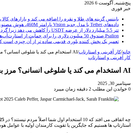
پنج‌شنبه, آگوست 6 2026
خبر فوری
بایننس گزینه های طلا و نقره را اضافه می کند و بازارهای کالا ر
داده‌های Tether با مدل جدید Vision پارامتر 460M، هوش مصنوعی را از ابر خارج می‌کند
تتر 5.5 میلیارد دلار از عرضه USDT را کاهش می دهد زیرا گردش مالی استیبل کوین به سرعتی بی سابقه رسید.
Psalion صندوق 50 میلیون دلاری را برای حمایت از استارت‌آپ‌های بلاک چین راه‌اندازی می‌کند، زیرا Web3 Adoption به جلو می‌رود.
تعمیر یک پخش کننده بلوری قدیمی ساده تر از آن چیزی است ک
خانه
/
کار آفرینی و استارتاپ
/
AI استخدام می کند یا شلوغی انسانی؟ مرز بعدی Ops Startup در اختلال 2025
کار آفرینی و استارتاپ
AI استخدام می کند یا شلوغی انسانی؟ مرز بعدی Ops Startup در اختلال 2025
سپتامبر 30, 2025
0
خواندن این مطلب 2 دقیقه زمان میبرد
چه اتفاقی می افتد که 10 استخدام اول شما اصلاً مردم نیستند؟ در
2025
استارتاپ ها هستیم که جایگزین یا تقویت کارمندان اولیه با عوامل