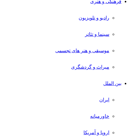
فرهنگی و هنری
رادیو و تلویزیون
سینما و تئاتر
موسیقی و هنر های تجسمی
میراث و گردشگری
بین الملل
ایران
خاورمیانه
اروپا و آمریکا