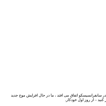
در 27 تا 29 اکتبر در Moscone West در سانفرانسیسکو اتفاق می افتد ، ما در حال افزایش موج جدید
ید – از روز اول خودکار.