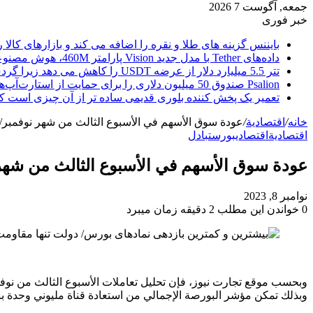
جمعه, آگوست 7 2026
خبر فوری
بایننس گزینه های طلا و نقره را اضافه می کند و بازارهای کالا ر
داده‌های Tether با مدل جدید Vision پارامتر 460M، هوش مصنوعی را از ابر خارج می‌کند
تتر 5.5 میلیارد دلار از عرضه USDT را کاهش می دهد زیرا گردش مالی استیبل کوین به سرعتی بی سابقه رسید.
Psalion صندوق 50 میلیون دلاری را برای حمایت از استارت‌آپ‌های بلاک چین راه‌اندازی می‌کند، زیرا Web3 Adoption به جلو می‌رود.
تعمیر یک پخش کننده بلوری قدیمی ساده تر از آن چیزی است ک
خانه
/
اقتصادية
/
عودة سوق الأسهم في الأسبوع الثالث من شهر نوفمبر/ أص
اقتصادية
اقتصادی
بورس
تبادل
عودة سوق الأسهم في الأسبوع الثالث من شهر ن
نوامبر 8, 2023
0
خواندن این مطلب 2 دقیقه زمان میبرد
وبحسب موقع تجارت نيوز، فإن تحليل تعاملات الأسبوع الثالث من نوفمب
وبذلك تمكن مؤشر البورصة الإجمالي من استعادة قناة مليوني وحدة بنمو 4.34% هذا الأسبوع ليصل إلى مليونين و56 ألف وحدة من مليون و970 أل