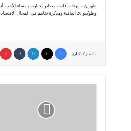
طهران – إيرنا – أفادت مصادر إخبارية ، مساء الأحد ، أن
وطوكيو 26 اتفاقية ومذكرة تفاهم في المجال الاقتصادي.
فیس بوک
X
لینکدین
‫تامبلر
‫
اشتراک گذاری
Saudi
Arabia
and
Japan
signed
26
contracts
and