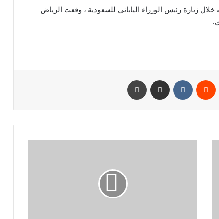
ه خلال زيارة رئيس الوزراء الياباني للسعودية ، وقعت الرياض
پین‌ترست
‫رددیت
‫VKontakte
اشتراک گذاری از طریق ایمیل
چاپ
توقعات
سوق
الأسهم
يوم
الإثنين
،
26
يوليو