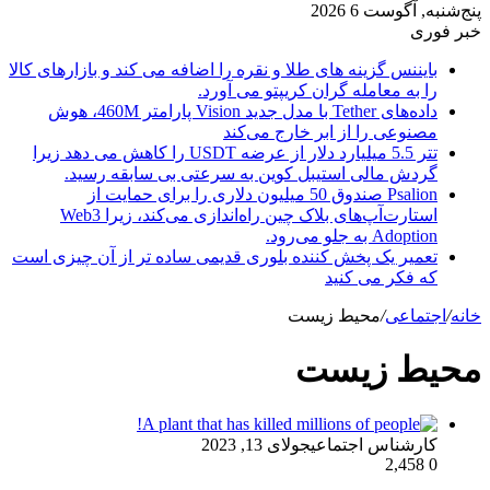
پنج‌شنبه, آگوست 6 2026
خبر فوری
بایننس گزینه های طلا و نقره را اضافه می کند و بازارهای کالا
را به معامله گران کریپتو می آورد.
داده‌های Tether با مدل جدید Vision پارامتر 460M، هوش
مصنوعی را از ابر خارج می‌کند
تتر 5.5 میلیارد دلار از عرضه USDT را کاهش می دهد زیرا
گردش مالی استیبل کوین به سرعتی بی سابقه رسید.
Psalion صندوق 50 میلیون دلاری را برای حمایت از
استارت‌آپ‌های بلاک چین راه‌اندازی می‌کند، زیرا Web3
Adoption به جلو می‌رود.
تعمیر یک پخش کننده بلوری قدیمی ساده تر از آن چیزی است
که فکر می کنید
خانه
/
اجتماعی
/
محیط زیست
محیط زیست
کارشناس اجتماعی
جولای 13, 2023
2,458
0