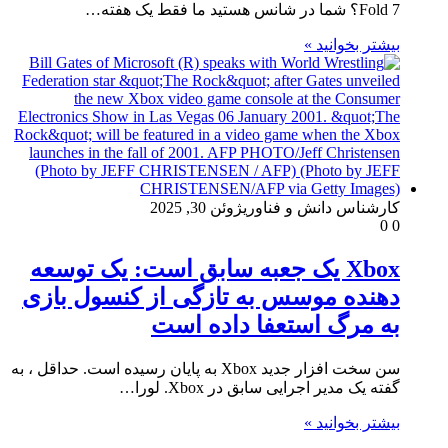
Fold 7؟ شما در شانس هستید ما فقط یک هفته…
بیشتر بخوانید »
کارشناس دانش و فناوری
ژوئن 30, 2025
0
0
Xbox یک جعبه سابق است: یک توسعه
دهنده موسس به تازگی از کنسول بازی
به مرگ استعفا داده است
سن سخت افزار جدید Xbox به پایان رسیده است. حداقل ، به
گفته یک مدیر اجرایی سابق در Xbox. لورا…
بیشتر بخوانید »