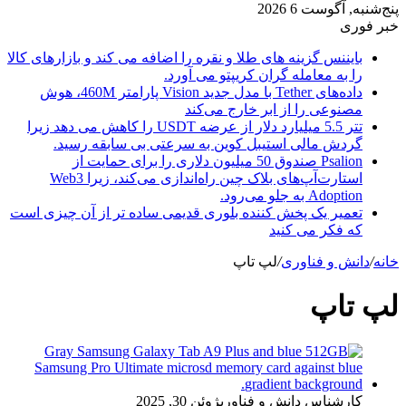
پنج‌شنبه, آگوست 6 2026
خبر فوری
بایننس گزینه های طلا و نقره را اضافه می کند و بازارهای کالا
را به معامله گران کریپتو می آورد.
داده‌های Tether با مدل جدید Vision پارامتر 460M، هوش
مصنوعی را از ابر خارج می‌کند
تتر 5.5 میلیارد دلار از عرضه USDT را کاهش می دهد زیرا
گردش مالی استیبل کوین به سرعتی بی سابقه رسید.
Psalion صندوق 50 میلیون دلاری را برای حمایت از
استارت‌آپ‌های بلاک چین راه‌اندازی می‌کند، زیرا Web3
Adoption به جلو می‌رود.
تعمیر یک پخش کننده بلوری قدیمی ساده تر از آن چیزی است
که فکر می کنید
خانه
/
دانش و فناوری
/
لپ تاپ
لپ تاپ
کارشناس دانش و فناوری
ژوئن 30, 2025