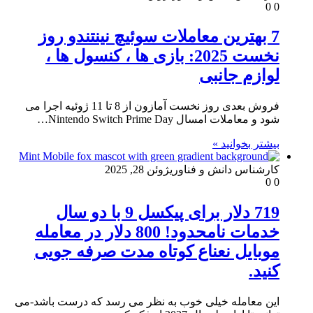
0
0
7 بهترین معاملات سوئیچ نینتندو روز
نخست 2025: بازی ها ، کنسول ها ،
لوازم جانبی
فروش بعدی روز نخست آمازون از 8 تا 11 ژوئیه اجرا می
شود و معاملات امسال Nintendo Switch Prime Day…
بیشتر بخوانید »
کارشناس دانش و فناوری
ژوئن 28, 2025
0
0
719 دلار برای پیکسل 9 با دو سال
خدمات نامحدود! 800 دلار در معامله
موبایل نعناع کوتاه مدت صرفه جویی
کنید.
این معامله خیلی خوب به نظر می رسد که درست باشد-می