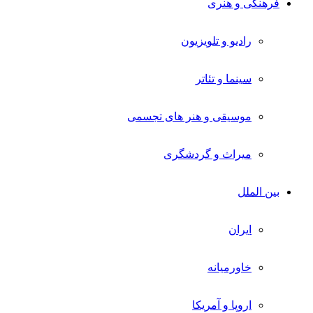
فرهنگی و هنری
رادیو و تلویزیون
سینما و تئاتر
موسیقی و هنر های تجسمی
میراث و گردشگری
بین الملل
ایران
خاورمیانه
اروپا و آمریکا