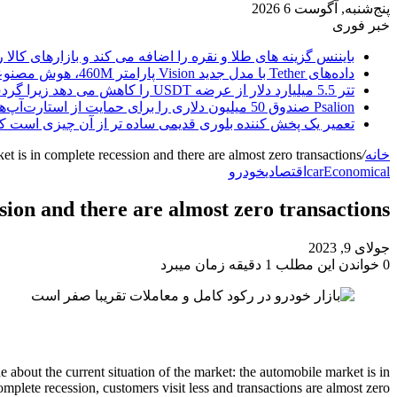
پنج‌شنبه, آگوست 6 2026
خبر فوری
بایننس گزینه های طلا و نقره را اضافه می کند و بازارهای کالا ر
داده‌های Tether با مدل جدید Vision پارامتر 460M، هوش مصنوعی را از ابر خارج می‌کند
تتر 5.5 میلیارد دلار از عرضه USDT را کاهش می دهد زیرا گردش مالی استیبل کوین به سرعتی بی سابقه رسید.
Psalion صندوق 50 میلیون دلاری را برای حمایت از استارت‌آپ‌های بلاک چین راه‌اندازی می‌کند، زیرا Web3 Adoption به جلو می‌رود.
تعمیر یک پخش کننده بلوری قدیمی ساده تر از آن چیزی است ک
خانه
/
et is in complete recession and there are almost zero transactions
Economical
car
اقتصادی
خودرو
sion and there are almost zero transactions
جولای 9, 2023
0
خواندن این مطلب 1 دقیقه زمان میبرد
bout the current situation of the market: the automobile market is in
omplete recession, customers visit less and transactions are almost zero.