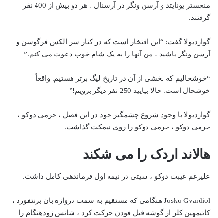
منچستر یونایتد و آرسن ونگر در آرسنال ، هر دو بیش از 400 نفر
گرفتند.
گواردیولا گفت: “این افتخار است که در کنار سر الکس فرگوسن و
آرسن ونگر باشید ، من آنها را به یک شام خوب دعوت می کنم.”
“خوشحالیم که بخشی از آن در تاریخ لیگ برتر هستیم. واقعاً
خوشحال است. حالا بیایید 250 نفر دیگر برویم!”
گواردیولا با وجود شروع چشمگیر خود در این فصل ، جرمی دوکو ،
جرمی دوکو ، جرمی دوکو را روی نیمکت گذاشت.
هالاند اردک را می شکند
علیرغم غیبت دوکو ، سیتی در نیمه اول فرماندهی کامل داشت.
Josko Gvardiol هنگامی که مستقیم به سمت دروازه بان برنتفورد ،
کائیمهین کلر از گوشه فیل فودن حرکت کرد ، شانس زودهنگام را