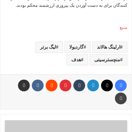
کنندگان برای به دست آوردن یک پیروزی ارزشمند محکم بودند.
منبع
ارلینگ هالاند
گاردیولا
لیگ برتر
منچسترسیتی
هدف
فیس بوک
X
لینکدین
‫تامبلر
‫پین‌ترست
‫رددیت
‫VKontakte
اشتراک گذاری از طریق ایمیل
چاپ
وقت
آن