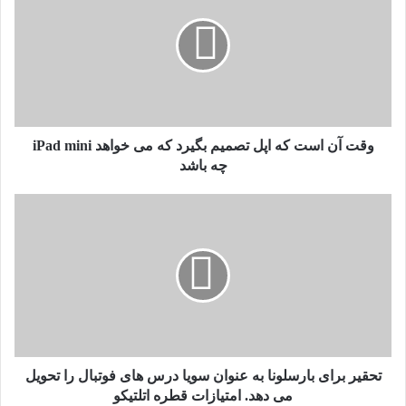
است
که
اپل
تصمیم
بگیرد
که
می
خواهد
وقت آن است که اپل تصمیم بگیرد که می خواهد iPad mini
iPad
چه باشد
mini
چه
تحقیر
باشد
برای
بارسلونا
به
عنوان
سویا
درس
های
فوتبال
را
تحقیر برای بارسلونا به عنوان سویا درس های فوتبال را تحویل
تحویل
می دهد. امتیازات قطره اتلتیکو