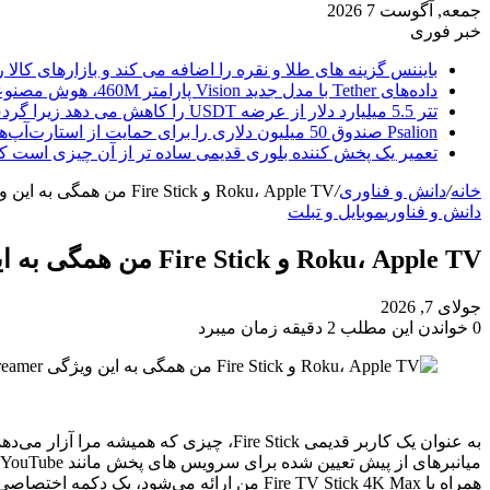
جمعه, آگوست 7 2026
خبر فوری
بایننس گزینه های طلا و نقره را اضافه می کند و بازارهای کالا ر
داده‌های Tether با مدل جدید Vision پارامتر 460M، هوش مصنوعی را از ابر خارج می‌کند
تتر 5.5 میلیارد دلار از عرضه USDT را کاهش می دهد زیرا گردش مالی استیبل کوین به سرعتی بی سابقه رسید.
Psalion صندوق 50 میلیون دلاری را برای حمایت از استارت‌آپ‌های بلاک چین راه‌اندازی می‌کند، زیرا Web3 Adoption به جلو می‌رود.
تعمیر یک پخش کننده بلوری قدیمی ساده تر از آن چیزی است ک
خانه
/
دانش و فناوری
/
Roku، Apple TV و Fire Stick من همگی به این ویژگی Google TV Streamer از راه دور نیاز دارند
دانش و فناوری
موبایل و تبلت
Roku، Apple TV و Fire Stick من همگی به این ویژگی Google TV Streamer از راه دور نیاز دارند
جولای 7, 2026
0
خواندن این مطلب 2 دقیقه زمان میبرد
همراه با Fire TV Stick 4K Max من ارائه می‌شود، یک دکمه اختصاصی برای آمازون موزیک دارد که من هرگز یک بار از آن استفاده نکرده‌ام.