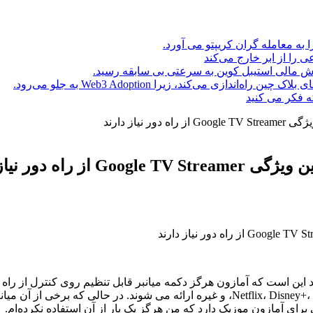
ا به معامله گران کریپتو می آورد.
ه فکر می کنید
میانبرهای از پیش تعیین شده برای سرویس های پخش مانند Netflix، Disney+، YouTube، و غیر