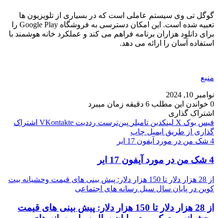
گوگل تی وی سیستم عاملی است که در بسیاری از تلویزیون ها
تعبیه شده است. این امکان دسترسی به فروشگاه Google Play را
برای دانلود هزاران برنامه فراهم می کند و عملکرد خانه هوشمند با
استفاده آسان را ارائه می دهد.
منبع
نوامبر 10, 2024
0
خواندن این مطلب 6 دقیقه زمان میبرد
اشتراک گذاری
فیس بوک
X
لینکدین
‫تامبلر
‫پین‌ترست
‫رددیت
‫VKontakte
اشتراک
گذاری از طریق ایمیل
چاپ
4 شک من در مورد آیفون 17 ایر
4 شک من در مورد آیفون 17 ایر
از 28 هزار دلار تا 150 هزار دلار: پیش بینی های قیمت وحشیانه بیت
کوین در پایان سال سیل رسانه های اجتماعی
از 28 هزار دلار تا 150 هزار دلار: پیش بینی های قیمت