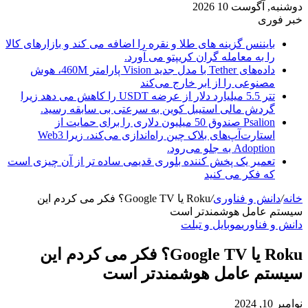
دوشنبه, آگوست 10 2026
خبر فوری
بایننس گزینه های طلا و نقره را اضافه می کند و بازارهای کالا
را به معامله گران کریپتو می آورد.
داده‌های Tether با مدل جدید Vision پارامتر 460M، هوش
مصنوعی را از ابر خارج می‌کند
تتر 5.5 میلیارد دلار از عرضه USDT را کاهش می دهد زیرا
گردش مالی استیبل کوین به سرعتی بی سابقه رسید.
Psalion صندوق 50 میلیون دلاری را برای حمایت از
استارت‌آپ‌های بلاک چین راه‌اندازی می‌کند، زیرا Web3
Adoption به جلو می‌رود.
تعمیر یک پخش کننده بلوری قدیمی ساده تر از آن چیزی است
که فکر می کنید
خانه
/
دانش و فناوری
/
Roku یا Google TV؟ فکر می کردم این
سیستم عامل هوشمندتر است
دانش و فناوری
موبایل و تبلت
Roku یا Google TV؟ فکر می کردم این
سیستم عامل هوشمندتر است
نوامبر 10, 2024