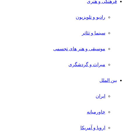
فرهنگی و هنری
رادیو و تلویزیون
سینما و تئاتر
موسیقی و هنر های تجسمی
میراث و گردشگری
بین الملل
ایران
خاورمیانه
اروپا و آمریکا