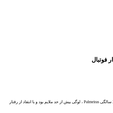
– رئیس جمهور پالمیراس ، لیلا Mejdalani Pereira گفت: مجازات Cerrobol از Cerro Porteno به دلیل سوءاستفاده نژادی در برابر بازیکن زیر 20 سالگی Palmeiras ، لوگی بیش از حد ملایم بود و با انتقاد از رفتار