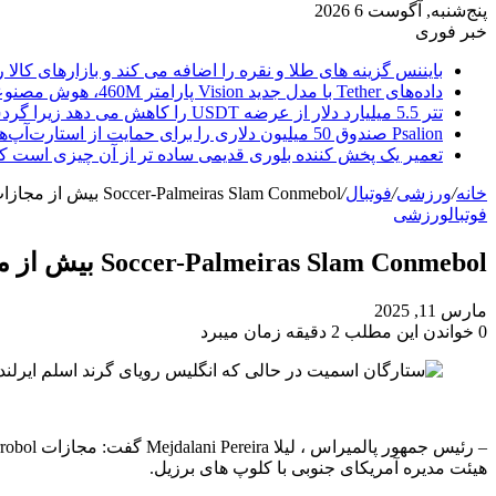
پنج‌شنبه, آگوست 6 2026
خبر فوری
بایننس گزینه های طلا و نقره را اضافه می کند و بازارهای کالا ر
داده‌های Tether با مدل جدید Vision پارامتر 460M، هوش مصنوعی را از ابر خارج می‌کند
تتر 5.5 میلیارد دلار از عرضه USDT را کاهش می دهد زیرا گردش مالی استیبل کوین به سرعتی بی سابقه رسید.
Psalion صندوق 50 میلیون دلاری را برای حمایت از استارت‌آپ‌های بلاک چین راه‌اندازی می‌کند، زیرا Web3 Adoption به جلو می‌رود.
تعمیر یک پخش کننده بلوری قدیمی ساده تر از آن چیزی است ک
خانه
/
ورزشی
/
فوتبال
/
Soccer-Palmeiras Slam Conmebol بیش از مجازات خفیف برای نژادپرستی علیه لوگی | اخبار فوتبال
فوتبال
ورزشی
Soccer-Palmeiras Slam Conmebol بیش از مجازات خفیف برای نژادپرستی علیه لوگی | اخبار فوتبال
مارس 11, 2025
0
خواندن این مطلب 2 دقیقه زمان میبرد
هیئت مدیره آمریکای جنوبی با کلوپ های برزیل.