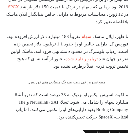
2019 بود. زمانی که سهام در نزدک با قیمت 150 دلار باز شد
SPCX
در 12 ژوئن، محاسبات مربوط به دارایی خالص بنیانگذار ایلان ماسک
بلافاصله تغییر کرد.
تا ظهر، ایلان ماسک
سهام
تقریباً 188 میلیارد دلار ارزش افزوده بود.
فوربس کل دارایی خالص او را حدود 1.1 تریلیون دلار تخمین زده
است. ردیاب بلومبرگ در محدوده مشابهی فرود آمد. ماسک اولین
نفر در جهان شد
تریلیونر تایید شده
، عبور از آستانه ای که هیچ
تخمین ثروت فردی قبلاً برطرف نشده بود.
منبع تصویر: فهرست بیدرنگ میلیاردرهای فوربس.
مالکیت اسپیس ایکس او نزدیک به 38 درصد است که تقریباً 6.4
میلیارد سهام را شامل می شود. تسلا، Neuralink، xAI و The
Boring Company بقیه دارایی‌های او را تکمیل می‌کنند، اما پاپ
افتتاحیه SpaceX حرکت تعیین‌کننده بود.