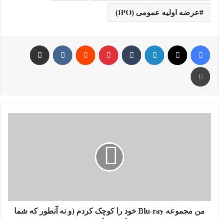
عرضه اولیه عمومی (IPO)
فیس بوک
X
لینکدین
‫تامبلر
‫پین‌ترست
‫رددیت
‫VKontakte
اشتراک گذاری از طریق ایمیل
چاپ
من
مجموعه
Blu-
ray
خود
را
کوچک
کردم
(و
نه
من مجموعه Blu-ray خود را کوچک کردم (و نه آنطور که شما