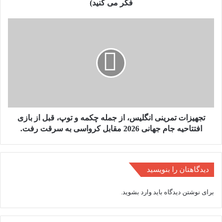
آنطور
فکر می کنید)
که
شما
تجهیزات
فکر
تمرینی
می
انگلیس،
کنید)
از
جمله
چکمه
و
توپ،
قبل
از
تجهیزات تمرینی انگلیس، از جمله چکمه و توپ، قبل از بازی
بازی
افتتاحیه جام جهانی 2026 مقابل کرواسی به سرقت رفت.
افتتاحیه
جام
جهانی
2026
دیدگاهتان را بنویسید
مقابل
کرواسی
برای نوشتن دیدگاه باید
وارد بشوید
.
به
سرقت
رفت.