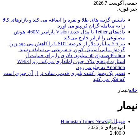
جمعه, آگوست 7 2026
خبر فوری
بایننس گزینه های طلا و نقره را اضافه می کند و بازارهای کالا
را به معامله گران کریپتو می آورد.
داده‌های Tether با مدل جدید Vision پارامتر 460M، هوش
مصنوعی را از ابر خارج می‌کند
تتر 5.5 میلیارد دلار از عرضه USDT را کاهش می دهد زیرا
گردش مالی استیبل کوین به سرعتی بی سابقه رسید.
Psalion صندوق 50 میلیون دلاری را برای حمایت از
استارت‌آپ‌های بلاک چین راه‌اندازی می‌کند، زیرا Web3
Adoption به جلو می‌رود.
تعمیر یک پخش کننده بلوری قدیمی ساده تر از آن چیزی است
که فکر می کنید
خانه
/
نیمار
نیمار
فوتبال
امید
جولای 6, 2026
2,400
0