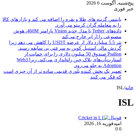
پنج‌شنبه, آگوست 6 2026
خبر فوری
بایننس گزینه های طلا و نقره را اضافه می کند و بازارهای کالا
را به معامله گران کریپتو می آورد.
داده‌های Tether با مدل جدید Vision پارامتر 460M، هوش
مصنوعی را از ابر خارج می‌کند
تتر 5.5 میلیارد دلار از عرضه USDT را کاهش می دهد زیرا
گردش مالی استیبل کوین به سرعتی بی سابقه رسید.
Psalion صندوق 50 میلیون دلاری را برای حمایت از
استارت‌آپ‌های بلاک چین راه‌اندازی می‌کند، زیرا Web3
Adoption به جلو می‌رود.
تعمیر یک پخش کننده بلوری قدیمی ساده تر از آن چیزی است
که فکر می کنید
خانه
/
ISL
ISL
فوتبال
امید
فوریه 16, 2026
0
0