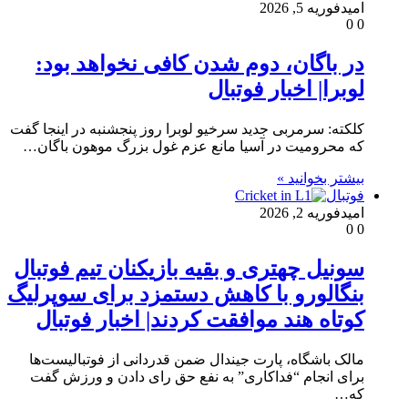
امید
فوریه 5, 2026
0
0
در باگان، دوم شدن کافی نخواهد بود:
لوبرا| اخبار فوتبال
کلکته: سرمربی جدید سرخیو لوبرا روز پنجشنبه در اینجا گفت
که محرومیت در آسیا مانع عزم غول بزرگ موهون باگان…
بیشتر بخوانید »
فوتبال
امید
فوریه 2, 2026
0
0
سونیل چهتری و بقیه بازیکنان تیم فوتبال
بنگالورو با کاهش دستمزد برای سوپرلیگ
کوتاه هند موافقت کردند| اخبار فوتبال
مالک باشگاه، پارت جیندال ضمن قدردانی از فوتبالیست‌ها
برای انجام “فداکاری” به نفع حق رای دادن و ورزش گفت
که…