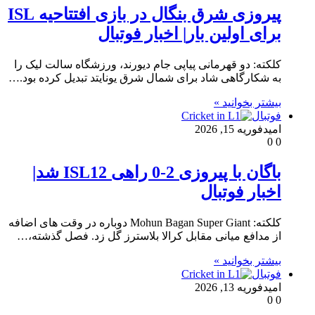
پیروزی شرق بنگال در بازی افتتاحیه ISL
برای اولین بار| اخبار فوتبال
کلکته: دو قهرمانی پیاپی جام دیورند، ورزشگاه سالت لیک را
به شکارگاهی شاد برای شمال شرق یونایتد تبدیل کرده بود.…
بیشتر بخوانید »
فوتبال
امید
فوریه 15, 2026
0
0
باگان با پیروزی 2-0 راهی ISL12 شد|
اخبار فوتبال
کلکته: Mohun Bagan Super Giant دوباره در وقت های اضافه
از مدافع میانی مقابل کرالا بلاسترز گل زد. فصل گذشته،…
بیشتر بخوانید »
فوتبال
امید
فوریه 13, 2026
0
0