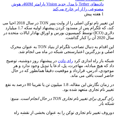
داده‌های Tether با مدل جدید Vision پارامتر 460M، هوش
مصنوعی را از ابر خارج می‌کند
1 هفته پیش
این تغییر نام توکن اصلی را از وایت پیپر TON در سال 2018 احیا می
کند، که تلگرام پس از مسدود کردن پیشنهاد اولیه سکه 1.7 میلیارد
دلاری (ICO) توسط کمیسیون بورس و اوراق بهادار ایالات متحده در
سال 2020 آن را کنار گذاشت.
این اقدام به دنبال تصاحب تلگرام از بنیاد TON به عنوان محرک
اصلی و بزرگترین اعتبارسنجی شبکه در ماه می انجام شد.
شبکه باز راه اندازی کرد
رای دادن
در پیشنهاد روز دوشنبه، توضیح
داد که هیچ مبادله، مهاجرت، پل، ادعا یا تبدیل وجود ندارد و هر
موجودی، آدرس، قرارداد و موقعیت دقیقاً همانطور که در حال
حاضر است باقی می ماند.
در زمان نگارش این مقاله، 1.8 میلیون تن یا تقریبا 80 درصد به نفع
تغییر نام تجاری متعهد شده بود.
رای گیری برای تغییر نام تجاری TON در حال انجام است. منبع:
شبکه باز
دوروف تغییر نام تجاری توکن را به عنوان بخشی از نقشه راه