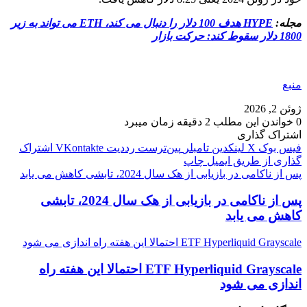
مجله:
HYPE هدف 100 دلار را دنبال می کند، ETH می تواند به زیر
1800 دلار سقوط کند: حرکت بازار
منبع
ژوئن 2, 2026
0
خواندن این مطلب 2 دقیقه زمان میبرد
اشتراک گذاری
فیس بوک
X
لینکدین
‫تامبلر
‫پین‌ترست
‫رددیت
‫VKontakte
اشتراک
گذاری از طریق ایمیل
چاپ
پس از ناکامی در بازیابی از هک سال 2024، تابشی کاهش می یابد
پس از ناکامی در بازیابی از هک سال 2024، تابشی
کاهش می یابد
ETF Hyperliquid Grayscale احتمالا این هفته راه اندازی می شود
ETF Hyperliquid Grayscale احتمالا این هفته راه
اندازی می شود