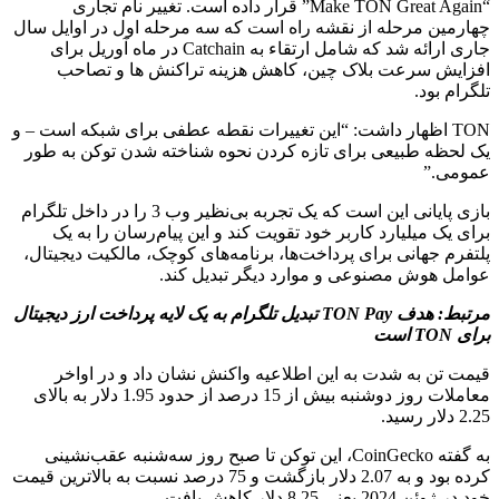
“Make TON Great Again” قرار داده است. تغییر نام تجاری
چهارمین مرحله از نقشه راه است که سه مرحله اول در اوایل سال
جاری ارائه شد که شامل ارتقاء به Catchain در ماه آوریل برای
افزایش سرعت بلاک چین، کاهش هزینه تراکنش ها و تصاحب
تلگرام بود.
TON اظهار داشت: “این تغییرات نقطه عطفی برای شبکه است – و
یک لحظه طبیعی برای تازه کردن نحوه شناخته شدن توکن به طور
عمومی.”
بازی پایانی این است که یک تجربه بی‌نظیر وب 3 را در داخل تلگرام
برای یک میلیارد کاربر خود تقویت کند و این پیام‌رسان را به یک
پلتفرم جهانی برای پرداخت‌ها، برنامه‌های کوچک، مالکیت دیجیتال،
عوامل هوش مصنوعی و موارد دیگر تبدیل کند.
مرتبط:
هدف TON Pay تبدیل تلگرام به یک لایه پرداخت ارز دیجیتال
برای TON است
قیمت تن به شدت به این اطلاعیه واکنش نشان داد و در اواخر
معاملات روز دوشنبه بیش از 15 درصد از حدود 1.95 دلار به بالای
2.25 دلار رسید.
به گفته CoinGecko، این توکن تا صبح روز سه‌شنبه عقب‌نشینی
کرده بود و به 2.07 دلار بازگشت و 75 درصد نسبت به بالاترین قیمت
خود در ژوئن 2024 یعنی 8.25 دلار کاهش یافت.