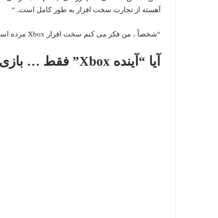
آهسته از تجارت سخت افزار به طور کامل است. “
“شخصاً ، من فکر می کنم سخت افزار Xbox مرده است.”
آیا “آینده Xbox” فقط … بازی PC است؟