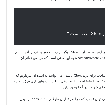
.”
Fryer این موضوع را نیز بیان کرد و گفت: “این مشکل در اینجا وجود دارد: Xbox دیگر موارد منحصر به فرد را انجام نمی
دهد. حتی اگر Xbox یک بازی عالی دیوانه وار را ارائه دهد ، Xbox Anywhere به این معنی است که من می توانم آن
اگر Ally Rog Xbox هر شاخصی از برنامه های مایکروسافت برای برند Xbox باشد ، می توانیم به آینده ای بپردازیم که
“سخت افزار Xbox” فقط … رایانه های شخصی Windows Gaming است. البته برخی از لپ تاپ های بازی فوق العاده
ای شوند ، در آنجا وجود دارد.
با این حال ، این یک کنسول یکسان نیست و به راحتی می توان فهمید که چرا طرفداران طولانی مدت Xbox از دیدن