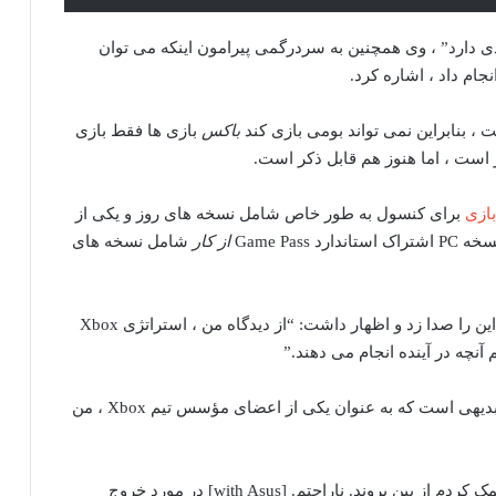
ی دارد” ، وی همچنین به سردرگمی پیرامون اینکه می توان
باکس
بازی ها فقط بازی
 است ، اما هنوز هم قابل ذکر است.
ازی
برای کنسول به طور خاص شامل نسخه های روز و یکی از
Game Pa
از کار
شامل نسخه های
Fryer همچنین در فیلم خود حرکات گیج کننده ای مانند این را صدا زد و اظهار داشت: “از دیدگاه من ، استراتژی Xbox
آنچه در آینده انجام می دهند.”
پیش بینی او برای آینده کنسول بسیار ناخوشایند بود: “بدیهی است که به عنوان یکی از اعضای مؤسس تیم Xbox ، من
“من عاشق تماشای تمام ارزشی نیستم که به آرامی کمک کردم از بین بروند. ناراحتم. [with Asus] در مورد خروج