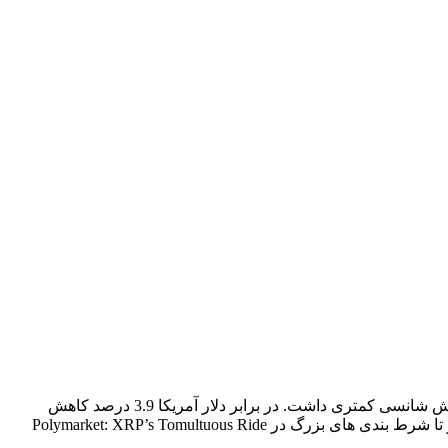
در روز پنجشنبه، در حالی که بیت کوین به بالاترین سطح قیمت خود رسید، XRP که در حال حاضر چهارمین ارز دیجیتال بزرگ است، روز خوش شانسی کمتری داشت. در برابر دلار آمریکا 3.9 درصد کاهش
یافت. علیرغم این لغزش، XRP همچنان در یک مسیر صعودی چشمگیر باقی می ماند و در هفته گذشته 56 درصد افزایش داشت. از 2.25 دلار تا شرط بندی های بزرگ در Polymarket: XRP’s Tomultuous Ride