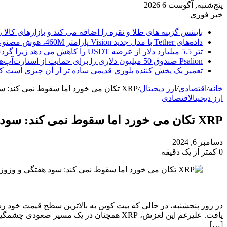
پنج‌شنبه, آگوست 6 2026
خبر فوری
بایننس گزینه های طلا و نقره را اضافه می کند و بازارهای کالا ر
داده‌های Tether با مدل جدید Vision پارامتر 460M، هوش مصنوعی را از ابر خارج می‌کند
تتر 5.5 میلیارد دلار از عرضه USDT را کاهش می دهد زیرا گردش مالی استیبل کوین به سرعتی بی سابقه رسید.
Psalion صندوق 50 میلیون دلاری را برای حمایت از استارت‌آپ‌های بلاک چین راه‌اندازی می‌کند، زیرا Web3 Adoption به جلو می‌رود.
تعمیر یک پخش کننده بلوری قدیمی ساده تر از آن چیزی است ک
خانه
/
اقتصادی
/
ارز دیجیتال
/
XRP تکان می خورد اما سقوط نمی کند: سود هفتگی و وزوز پیش بینی ادامه دارد
ارز دیجیتال
اقتصادی
XRP تکان می خورد اما سقوط نمی کند: سود هفتگی و وزوز پیش بینی ادامه دارد
دسامبر 6, 2024
0
کمتر از یک دقیقه
[…]