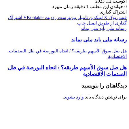
آگوست 12, 2023
0
خواندن این مطلب 1 دقیقه زمان میبرد
اشتراک گذاری
فیس بوک
X
لینکدین
‫تامبلر
‫پین‌ترست
‫رددیت
‫VKontakte
اشتراک
گذاری از طریق ایمیل
چاپ
رسانه ملی باید ملی بماند
رسانه ملی باید ملی بماند
هل ضل سوق الأسهم طريقه؟ / اتجاه البورصة في ظل الصدمات
الاقتصادية
هل ضل سوق الأسهم طريقه؟ / اتجاه البورصة في ظل
الصدمات الاقتصادية
دیدگاهتان را بنویسید
برای نوشتن دیدگاه باید
وارد بشوید
.