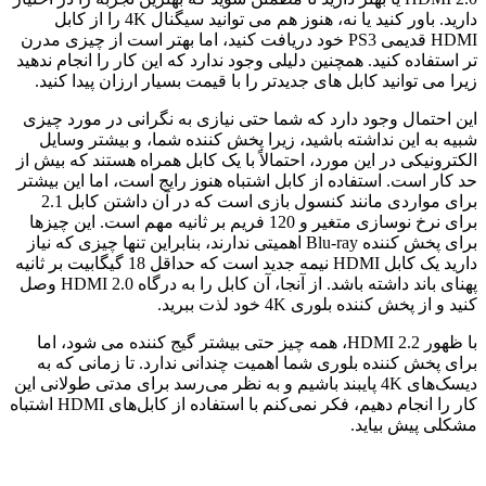
دارید. باور کنید یا نه، هنوز هم می توانید سیگنال 4K را از کابل
HDMI قدیمی PS3 خود دریافت کنید، اما بهتر است از چیزی مدرن
تر استفاده کنید. همچنین دلیلی وجود ندارد که این کار را انجام ندهید
زیرا می توانید کابل های جدیدتر را با قیمت بسیار ارزان پیدا کنید.
این احتمال وجود دارد که شما حتی نیازی به نگرانی در مورد چیزی
شبیه به این نداشته باشید، زیرا پخش کننده شما، و بیشتر وسایل
الکترونیکی در این مورد، احتمالاً با یک کابل همراه هستند که بیش از
حد کار است. استفاده از کابل اشتباه هنوز رایج است، اما این بیشتر
برای مواردی مانند کنسول بازی است که در آن داشتن کابل 2.1
برای نرخ نوسازی متغیر و 120 فریم بر ثانیه مهم است. این چیزها
برای پخش کننده Blu-ray اهمیتی ندارند، بنابراین تنها چیزی که نیاز
دارید یک کابل HDMI نیمه جدید است که حداقل 18 گیگابیت بر ثانیه
پهنای باند داشته باشد. از آنجا، آن کابل را به درگاه HDMI 2.0 وصل
کنید و از پخش کننده بلوری 4K خود لذت ببرید.
با ظهور HDMI 2.2، همه چیز حتی بیشتر گیج کننده می شود، اما
برای پخش کننده بلوری شما اهمیت چندانی ندارد. تا زمانی که به
دیسک‌های 4K پایبند باشیم و به نظر می‌رسد برای مدتی طولانی این
کار را انجام دهیم، فکر نمی‌کنم با استفاده از کابل‌های HDMI اشتباه
مشکلی پیش بیاید.