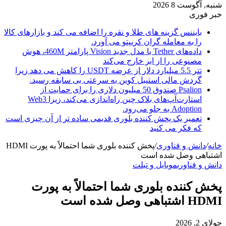
شنبه, آگوست 8 2026
خبر فوری
بایننس گزینه های طلا و نقره را اضافه می کند و بازارهای کالا
را به معامله گران کریپتو می آورد.
داده‌های Tether با مدل جدید Vision پارامتر 460M، هوش
مصنوعی را از ابر خارج می‌کند
تتر 5.5 میلیارد دلار از عرضه USDT را کاهش می دهد زیرا
گردش مالی استیبل کوین به سرعتی بی سابقه رسید.
Psalion صندوق 50 میلیون دلاری را برای حمایت از
استارت‌آپ‌های بلاک چین راه‌اندازی می‌کند، زیرا Web3
Adoption به جلو می‌رود.
تعمیر یک پخش کننده بلوری قدیمی ساده تر از آن چیزی است
که فکر می کنید
خانه
/
دانش و فناوری
/
پخش کننده بلوری شما احتمالاً به پورت HDMI
اشتباهی وصل شده است
دانش و فناوری
موبایل و تبلت
پخش کننده بلوری شما احتمالاً به پورت
HDMI اشتباهی وصل شده است
جولای 2, 2026