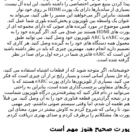
پیدا کردن منبع صوتی اختصاصی را داشته باشید، این ایده آل نیست.
بسیاری از ساندبارها دارای یک پورت HDMI بر روی خود نوار
هستند، بنابراین اگر می‌خواهید این مسیر را طی کنید، می‌تواند به
عنوان یک واسطه بین تلویزیون و پخش‌کننده بلوری شما عمل کند.
همین موضوع در مورد گیرنده های صوتی که دارای مجموعه ای از
پورت های HDMI هستند نیز صدق می کند. اگر گیرنده خود را به
پورت eARC یا ARC تلویزیون خود وصل کنید، می توانید طبق
معمول همه دستگاه های خود را به گیرنده وصل کنید. هر کاری که
تصمیم دارید انجام دهید، مهمترین چیزی که باید در نظر داشته باشید
این است که eARC فانتزی شما در درجه اول برای صدا در نظر
گرفته شده است.
خوشبختانه، اگر متوجه شوید که از قطعات اشتباه استفاده می کنید،
راه حل بسیار آسانی است و بسیار رایج تر از آن چیزی است که فکر
می کنید. بسیاری از تلویزیون‌ها دارای پورت eARC هستند که با
رنگ‌های متفاوتی برچسب‌گذاری شده است، بنابراین به راحتی
می‌توانید در دام فکر کنید که پیشرفته‌ترین درگاه تلویزیون شماست
و در نتیجه گران‌ترین قطعه فناوری خود را به آن وصل کنید. من قبلاً
هم طعمه آن شدم، اما وقتی سیستم صوتی نداشتم، چیز مهمی
نبود. تا زمانی که شروع کردم به کاوش بیشتر در مورد معنای این
پورت ها، مشکلاتم را برطرف کردم و صدای بهتری دریافت کردم.
پورت صحیح هنوز مهم است