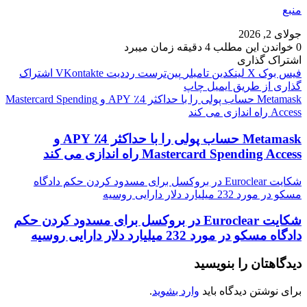
منبع
جولای 2, 2026
0
خواندن این مطلب 4 دقیقه زمان میبرد
اشتراک گذاری
فیس بوک
X
لینکدین
‫تامبلر
‫پین‌ترست
‫رددیت
‫VKontakte
اشتراک
گذاری از طریق ایمیل
چاپ
Metamask حساب پولی را با حداکثر 4٪ APY و Mastercard Spending
Access راه اندازی می کند
Metamask حساب پولی را با حداکثر 4٪ APY و
Mastercard Spending Access راه اندازی می کند
شکایت Euroclear در بروکسل برای مسدود کردن حکم دادگاه
مسکو در مورد 232 میلیارد دلار دارایی روسیه
شکایت Euroclear در بروکسل برای مسدود کردن حکم
دادگاه مسکو در مورد 232 میلیارد دلار دارایی روسیه
دیدگاهتان را بنویسید
برای نوشتن دیدگاه باید
وارد بشوید
.