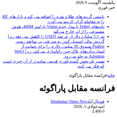
یکشنبه, آگوست 9 2026
خبر فوری
بایننس گزینه های طلا و نقره را اضافه می کند و بازارهای کالا
را به معامله گران کریپتو می آورد.
داده‌های Tether با مدل جدید Vision پارامتر 460M، هوش
مصنوعی را از ابر خارج می‌کند
تتر 5.5 میلیارد دلار از عرضه USDT را کاهش می دهد زیرا
گردش مالی استیبل کوین به سرعتی بی سابقه رسید.
Psalion صندوق 50 میلیون دلاری را برای حمایت از
استارت‌آپ‌های بلاک چین راه‌اندازی می‌کند، زیرا Web3
Adoption به جلو می‌رود.
تعمیر یک پخش کننده بلوری قدیمی ساده تر از آن چیزی است
که فکر می کنید
خانه
/
فرانسه مقابل پاراگوئه
فرانسه مقابل پاراگوئه
فوتبال
امید
جولای 5, 2026
2,400
0