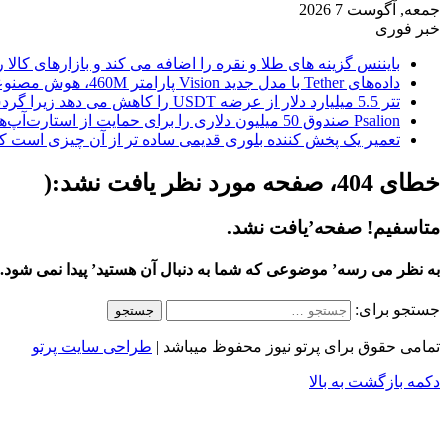
جمعه, آگوست 7 2026
خبر فوری
بایننس گزینه های طلا و نقره را اضافه می کند و بازارهای کالا ر
داده‌های Tether با مدل جدید Vision پارامتر 460M، هوش مصنوعی را از ابر خارج می‌کند
تتر 5.5 میلیارد دلار از عرضه USDT را کاهش می دهد زیرا گردش مالی استیبل کوین به سرعتی بی سابقه رسید.
Psalion صندوق 50 میلیون دلاری را برای حمایت از استارت‌آپ‌های بلاک چین راه‌اندازی می‌کند، زیرا Web3 Adoption به جلو می‌رود.
تعمیر یک پخش کننده بلوری قدیمی ساده تر از آن چیزی است ک
خطای 404، صفحه مورد نظر یافت نشد:(
متاسفیم! صفحه’یافت نشد.
به نظر می رسه’ موضوعی که شما به دنبال آن هستید’ پیدا نمی شود.
جستجو برای:
تمامی حقوق برای پرتو نیوز محفوظ میباشد |
طراحی سایت پرتو
دکمه بازگشت به بالا