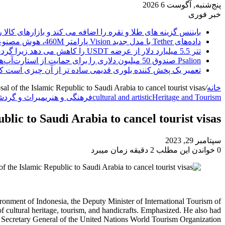
پنج‌شنبه, آگوست 6 2026
خبر فوری
بایننس گزینه های طلا و نقره را اضافه می کند و بازارهای کالا ر
داده‌های Tether با مدل جدید Vision پارامتر 460M، هوش مصنوعی را از ابر خارج می‌کند
تتر 5.5 میلیارد دلار از عرضه USDT را کاهش می دهد زیرا گردش مالی استیبل کوین به سرعتی بی سابقه رسید.
Psalion صندوق 50 میلیون دلاری را برای حمایت از استارت‌آپ‌های بلاک چین راه‌اندازی می‌کند، زیرا Web3 Adoption به جلو می‌رود.
تعمیر یک پخش کننده بلوری قدیمی ساده تر از آن چیزی است ک
خانه
/
al of the Islamic Republic to Saudi Arabia to cancel tourist visas
Heritage and Tourism
cultural and artistic
فرهنگی و هنری
میراث و گرد
blic to Saudi Arabia to cancel tourist visas
سپتامبر 29, 2023
0
خواندن این مطلب 2 دقیقه زمان میبرد
ironment of Indonesia, the Deputy Minister of International Tourism of
of cultural heritage, tourism, and handicrafts. Emphasized. He also had
– Secretary General of the United Nations World Tourism Organization.