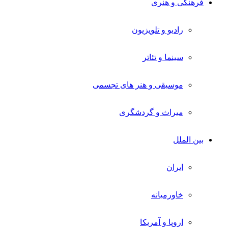
فرهنگی و هنری
رادیو و تلویزیون
سینما و تئاتر
موسیقی و هنر های تجسمی
میراث و گردشگری
بین الملل
ایران
خاورمیانه
اروپا و آمریکا